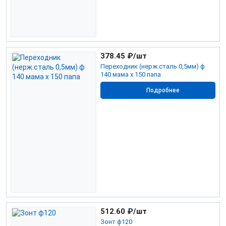
378.45
₽/шт
Переходник (нерж.сталь 0,5мм) ф
140 мама х 150 папа
Подробнее
512.60
₽/шт
Зонт ф120