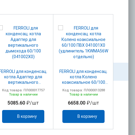
FERROLI для конденсац.
FERROLI для конденсац.
FERROLI
котла Адаптер для
котла Колено
котл
вертикального
коаксиальное 60/100
адапт
дымохода 60/100
ПВХ 041001Х0
дымоу
Код товара: ПЛ000017757
Код товара: ПЛ000013288
Код то
(041002X0)
(удлинитель 1KWMA56W
(
Товар в наличии
Товар в наличии
То
отдельно)
5085.60
₽/шт
6658.00
₽/шт
25
В корзину
В корзину