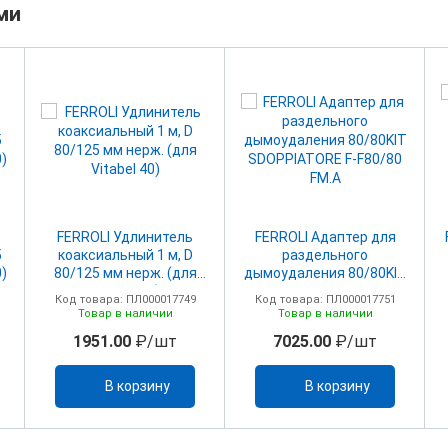
ми
FERROLI Удлинитель
FERROLI Адаптер для
5
коаксиальный 1 м, D
раздельного
0)
80/125 мм нерж. (для
дымоудаления 80/80KIT
Vitabel 40)
SDOPPIATORE F-F80/80
Код товара: ПЛ000017749
Код товара: ПЛ000017751
FM.A
Товар в наличии
Товар в наличии
1951.00
₽/шт
7025.00
₽/шт
В корзину
В корзину