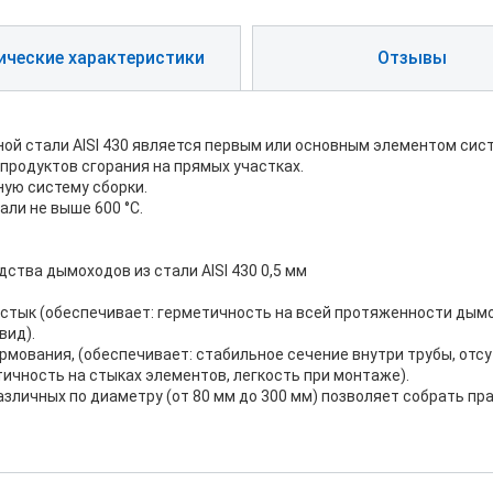
ические характеристики
Отзывы
ой стали AISI 430 является первым или основным элементом си
продуктов сгорания на прямых участках.
ую систему сборки.
ли не выше 600 °С.
ства дымоходов из стали AISI 430 0,5 мм
встык (обеспечивает: герметичность на всей протяженности дым
вид).
рмования, (обеспечивает: стабильное сечение внутри трубы, отс
тичность на стыках элементов, легкость при монтаже).
азличных по диаметру (от 80 мм до 300 мм) позволяет собрать 