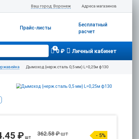
Ваш город: Воронеж
Адреса магазинов
Бесплатный
Прайс-листы
расчет
0
0 ₽
Личный кабинет
ержавейка
Дымоход (нерж.сталь 0,5 мм) L=0,25м ф130
4.45 ₽
362.58 ₽
шт
- 5%
шт