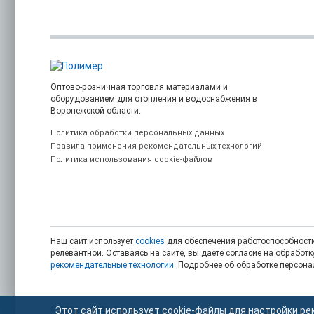
Оптово-розничная торговля материалами и
оборудованием для отопления и водоснабжения в
Воронежской области.
Политика обработки персональных данных
Правила применения рекомендательных технологий
Политика использования cookie-файлов
Наш сайт использует
cookies
для обеспечения работоспособности
релевантной. Оставаясь на сайте, вы даете согласие на обрабо
рекомендательные технологии
. Подробнее об обработке персон
© 2006 — 2026. Полимер.
Этот сайт использует cookie-файлы для настройки ре