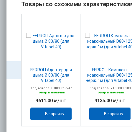
Товары со схожими характеристика
акс.
FERROLI Адаптер для
FERROLI Комплект
головком
дыма Ø 80/80 (для
коаксиальный D80/12
м+ПВХ)
Vitabel 40)
нерж. 1м (для Vitabel 4
олено
00017750
Код товара: ПЛ000017747
Код товара: УТ000033188
ельно)
ичии
Товар в наличии
Товар в наличии
/шт
4611.00
₽/шт
4135.00
₽/шт
ину
В корзину
В корзину