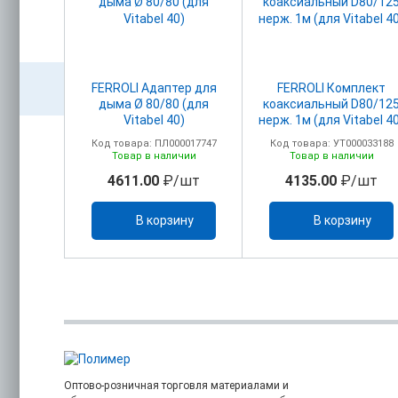
акс.
FERROLI Адаптер для
FERROLI Комплект
головком
дыма Ø 80/80 (для
коаксиальный D80/12
м+ПВХ)
Vitabel 40)
нерж. 1м (для Vitabel 4
олено
00017750
Код товара: ПЛ000017747
Код товара: УТ000033188
ельно)
з
Товар в наличии
Товар в наличии
/шт
4611.00
₽/шт
4135.00
₽/шт
каз
В корзину
В корзину
Оптово-розничная торговля материалами и