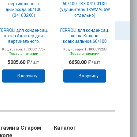
FERROLI для конденсац.
FERROLI для конденсац.
FERROLI
котла Адаптер для
котла Колено
котл
вертикального
коаксиальное 60/100
адапт
дымохода 60/100
ПВХ 041001Х0
дымоу
Код товара: ПЛ000017757
Код товара: ПЛ000013288
Код то
(041002X0)
(удлинитель 1KWMA56W
(
Товар в наличии
Товар в наличии
То
отдельно)
5085.60
₽/шт
6658.00
₽/шт
25
В корзину
В корзину
газин в Старом
Каталог
коле