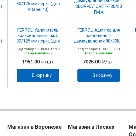
FERROLI Удлинитель
FERROLI Адаптер для
5
коаксиальный 1 м, D
раздельного
0)
80/125 мм нерж. (для
дымоудаления 80/80KIT
Vitabel 40)
SDOPPIATORE F-F80/80
Код товара: ПЛ000017749
Код товара: ПЛ000017751
FM.A
Товар в наличии
Товар в наличии
1951.00
₽/шт
7025.00
₽/шт
В корзину
В корзину
Магазин в Воронеже
Магазин в Лисках
Ма
Ос