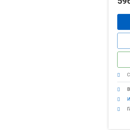
59
С
В
И
Г