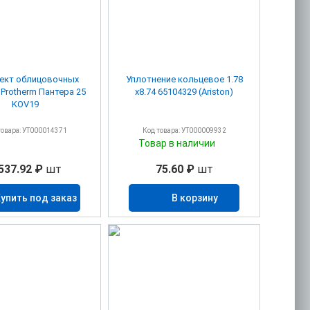
ект облицовочных
Уплотнение кольцевое 1.78
 Protherm Пантера 25
х8.74 65104329 (Ariston)
KOV19
товара: УТ000014371
Код товара: УТ000009932
Товар в наличии
537.92 ₽
шт
75.60 ₽
шт
упить под заказ
В корзину