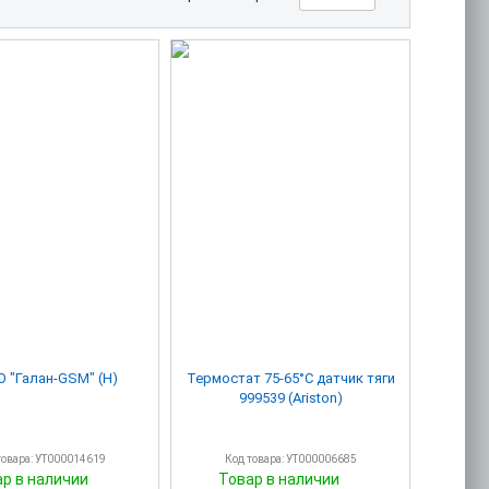
 "Галан-GSM" (Н)
Термостат 75-65°C датчик тяги
999539 (Ariston)
товара: УТ000014619
Код товара: УТ000006685
ар в наличии
Товар в наличии