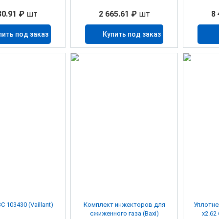
30.91 ₽
шт
2 665.61 ₽
шт
8 
пить под заказ
Купить под заказ
 103430 (Vaillant)
Комплект инжекторов для
Уплотне
сжиженного газа (Baxi)