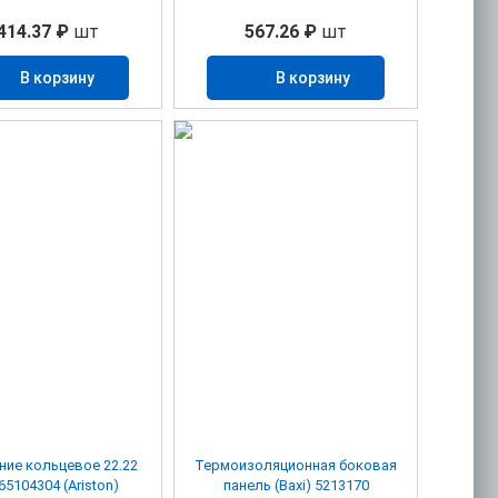
414.37 ₽
шт
567.26 ₽
шт
В корзину
В корзину
ние кольцевое 22.22
Термоизоляционная боковая
х2.62 65104304 (Ariston)
панель (Baxi) 5213170