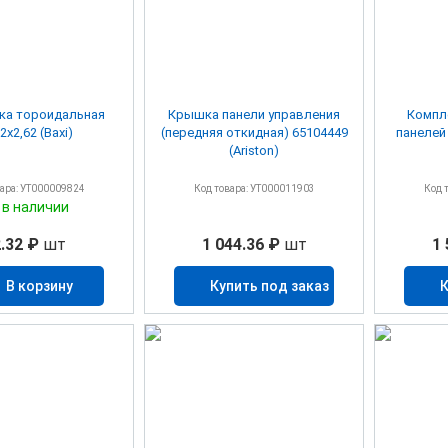
ка тороидальная
Крышка панели управления
Компл
2х2,62 (Baxi)
(передняя откидная) 65104449
панелей
(Ariston)
вара: УТ000009824
Код товара: УТ000011903
Код 
 в наличии
.32 ₽
шт
1 044.36 ₽
шт
1 
В корзину
Купить под заказ
К