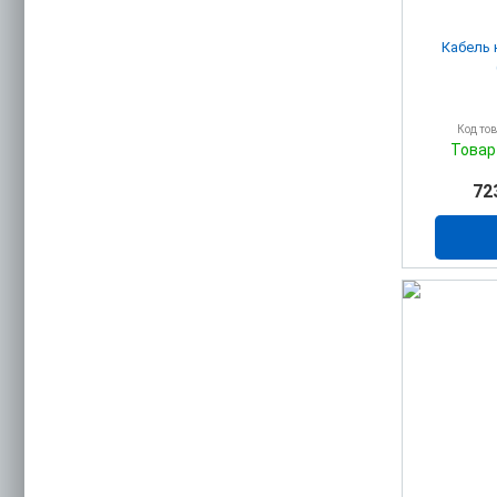
Кабель 
Код то
Товар
72