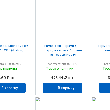
е кольцевое 21.89
Рамка с жиклерами для
Термоиз
62 65104320 (Ariston)
природного газа Protherm
Пантера 25 KOV19
вара: УТ000009936
Код товара: УТ000014379
Код 
 в наличии
Товар в наличии
Тов
.60 ₽
шт
478.44 ₽
шт
3
В корзину
В корзину