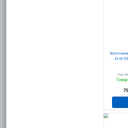
Уплотнени
х2.
Код то
Товар
75