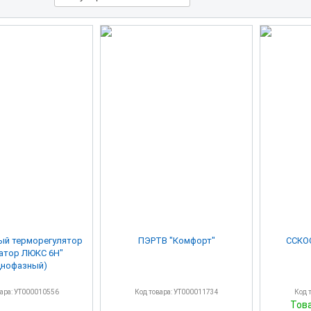
ый терморегулятор
ПЭРТВ "Комфорт"
ССКОО
атор ЛЮКС 6Н"
днофазный)
вара: УТ000010556
Код товара: УТ000011734
Код 
Тов