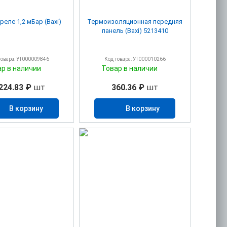
еле 1,2 мБар (Baxi)
Термоизоляционная передняя
панель (Baxi) 5213410
товара: УТ000009846
Код товара: УТ000010266
ар в наличии
Товар в наличии
224.83 ₽
шт
360.36 ₽
шт
В корзину
В корзину