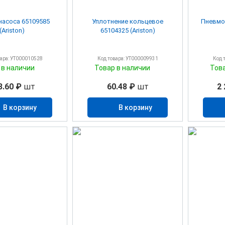
насоса 65109585
Уплотнение кольцевое
Пневмор
(Ariston)
65104325 (Ariston)
вара: УТ000010528
Код товара: УТ000009931
Код 
 в наличии
Товар в наличии
Тов
3.60 ₽
шт
60.48 ₽
шт
2 
В корзину
В корзину