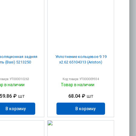
оляционная задняя
Уплотнение кольцевое 9.19
панель (Baxi) 5213250
х2.62 65104313 (Ariston)
товара: УТ000010263
Код товара: УТ000009934
ар в наличии
Товар в наличии
59.86 ₽
шт
68.04 ₽
шт
В корзину
В корзину