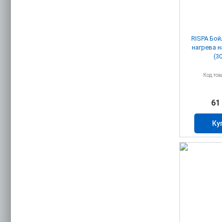
RISPA Бо
нагрева 
(3
Код тов
61
Ку