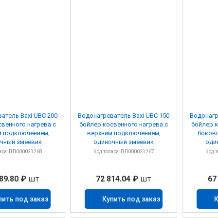
атель Baxi UBC 200
Водонагреватель Baxi UBC 150
Водонагр
свенного нагрева с
бойлер косвенного нагрева с
бойлер к
 подключением,
верхним подключением,
боков
чный змеевик
одиночный змеевик
оди
ара: ПЛ000023268
Код товара: ПЛ000023267
Код 
89.80 ₽
шт
72 814.04 ₽
шт
67
пить под заказ
Купить под заказ
К