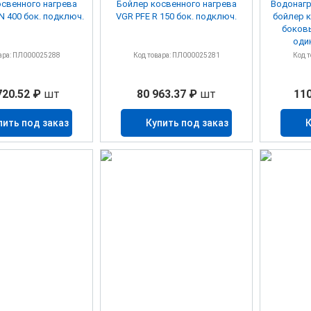
свенного нагрева
Бойлер косвенного нагрева
Водонагр
N 400 бок. подключ.
VGR PFE R 150 бок. подключ.
бойлер к
боков
оди
ара: ПЛ000025288
Код товара: ПЛ000025281
Код 
720.52 ₽
шт
80 963.37 ₽
шт
110
пить под заказ
Купить под заказ
К