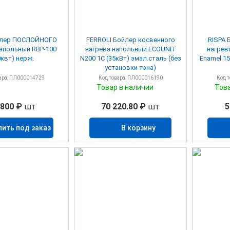
йлер ПОСЛОЙНОГО
FERROLI Бойлер косвенного
RISPA 
напольный RBP-100
нагрева напольный ECOUNIT
нагрев
0квт) нерж.
N200 1С (35кВт) эмал.сталь (без
Enamel 15
установки тэна)
ара: ПЛ000014729
Код товара: ПЛ000016190
Код 
Товар в наличии
Тов
 800 ₽
шт
70 220.80 ₽
шт
5
пить под заказ
В корзину