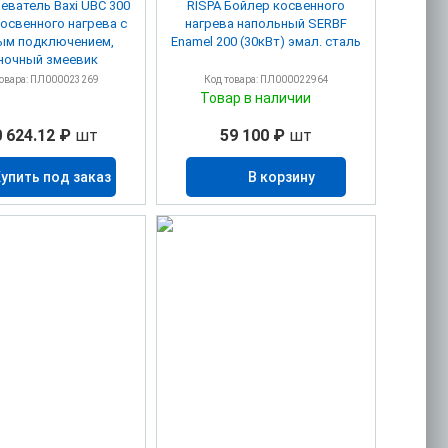
еватель Baxi UBC 300
RISPA Бойлер косвенного
освенного нагрева с
нагрева напольный SERBF
ым подключением,
Enamel 200 (30кВт) эмал. сталь
ночный змеевик
товара: ПЛ000023269
Код товара: ПЛ000022964
Товар в наличии
 624.12 ₽
шт
59 100 ₽
шт
упить под заказ
В корзину