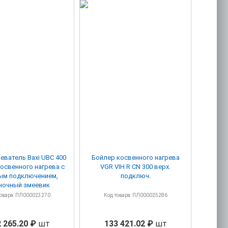
еватель Baxi UBC 400
Бойлер косвенного нагрева
освенного нагрева с
VGR VIH R CN 300 верх.
ым подключением,
подключ.
ночный змеевик
товара: ПЛ000023270
Код товара: ПЛ000025286
 265.20 ₽
шт
133 421.02 ₽
шт