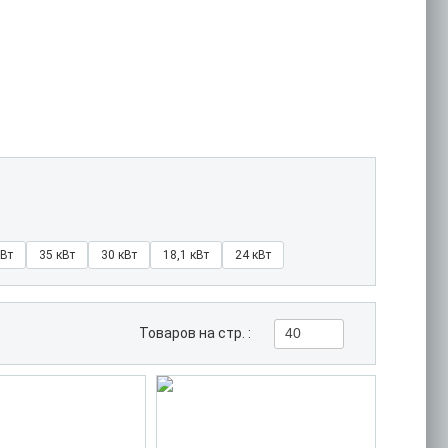
кВт
35 кВт
30 кВт
18,1 кВт
24 кВт
Товаров на стр. :
40