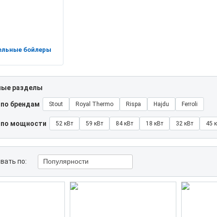
ельные бойлеры
ные разделы
 по брендам
Stout
Royal Thermo
Rispa
Hajdu
Ferroli
 по мощности
52 кВт
59 кВт
84 кВт
18 кВт
32 кВт
45 
вать по:
Популярности