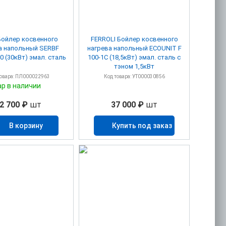
Бойлер косвенного
FERROLI Бойлер косвенного
а напольный SERBF
нагрева напольный ECOUNIT F
0 (30кВт) эмал. сталь
100-1C (18,5кВт) эмал. сталь с
тэном 1,5кВт
товара: ПЛ000022963
Код товара: УТ000030856
ар в наличии
2 700 ₽
шт
37 000 ₽
шт
В корзину
Купить под заказ