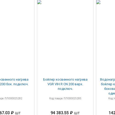
свенного нагрева
Бойлер косвенного нагрева
Водонагр
 200 бок. подключ.
VGR VIH R CN 200 верх.
бойлер к
подключ.
боков
оди
ара: ПЛ000025282
Код товара: ПЛ000025285
Код 
67.03 ₽
шт
94 383.55 ₽
шт
142