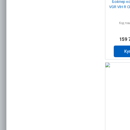
Бойлер ко
VGR VIH R C
Код тов
159 
Ку