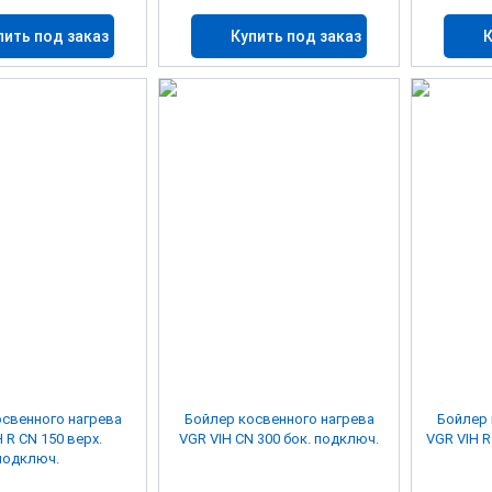
пить под заказ
Купить под заказ
К
свенного нагрева
Бойлер косвенного нагрева
Бойлер 
 R CN 150 верх.
VGR VIH CN 300 бок. подключ.
VGR VIH R
подключ.