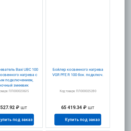
еватель Baxi UBC 100
Бойлер косвенного нагрева
освенного нагрева с
VGR PFE R 100 бок. подключ.
ым подключением,
ночный змеевик
товара: ПЛ000020635
Код товара: ПЛ000025280
 527.92 ₽
шт
65 419.34 ₽
шт
упить под заказ
Купить под заказ