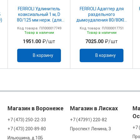
FERROLI Удлинитель
FERROLI Адаптер для
5
коаксиальный 1 м, D
раздельного
0)
80/125 мм нерж. (для
дымоудаления 80/80KIT
Vitabel 40)
SDOPPIATORE F-F80/80
Код товара: ПЛ000017749
Код товара: ПЛ000017751
FM.A
Товар в наличии
Товар в наличии
1951.00
₽/шт
7025.00
₽/шт
В корзину
В корзину
Магазин в Воронеже
Магазин в Лисках
Ма
Ос
+7 (473) 250-22-33
+7 (47391) 220-82
+7 
+7 (473) 200-89-80
Проспект Ленина, 3
Про
Ильюшина, д.10Б