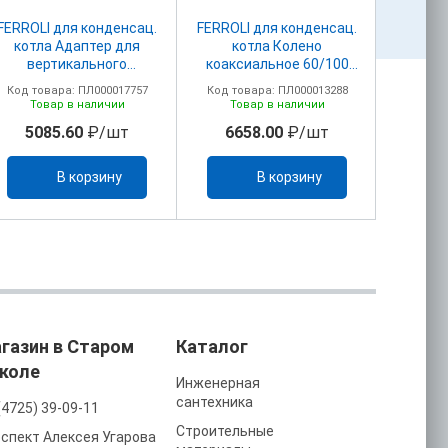
FERROLI для конденсац.
FERROLI для конденсац.
FERROLI
котла Адаптер для
котла Колено
котл
вертикального
коаксиальное 60/100
адапт
дымохода 60/100
ПВХ 041001Х0
дымоу
Код товара: ПЛ000017757
Код товара: ПЛ000013288
Код то
(041002X0)
(удлинитель 1KWMA56W
(
Товар в наличии
Товар в наличии
То
отдельно)
5085.60
₽/шт
6658.00
₽/шт
25
В корзину
В корзину
газин в Старом
Каталог
коле
Инженерная
сантехника
(4725) 39-09-11
Строительные
спект Алексея Угарова