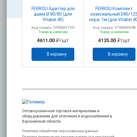
акс.
FERROLI Адаптер для
FERROLI Комплект
головком
дыма Ø 80/80 (для
коаксиальный D80/12
м+ПВХ)
Vitabel 40)
нерж. 1м (для Vitabel 4
олено
00017750
Код товара: ПЛ000017747
Код товара: УТ000033188
ельно)
з
Товар в наличии
Товар в наличии
/шт
4611.00
₽/шт
4135.00
₽/шт
каз
В корзину
В корзину
Оптово-розничная торговля материалами и
оборудованием для отопления и водоснабжения в
Воронежской области.
Политика обработки персональных данных
Правила применения рекомендательных технологий