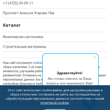
+7 (4725) 39-09-11
Проспект Алексея Угарова 18ж
Каталог
Инженерная сантехника
Строительные материалы
Наш сайт использует
cookies
для обеспечения работоспособности и
сбора статистики. С их помощью мы анализируем пользовательскую
активность, улучшаем работу сайта и делаем рекламу более
Здравствуйте!
релевантной. Оставаясь на сайте, вы даете согласие на обработку ваших
Мы готовы ответить на Ваши
персональных данных. Вы можете отключить сохранение cookies в
вопросы или перезвонить Вам!
настройках браузера в любой момент. На сайте также применяются
рекомендательные технологии
. Подробнее об обработке персональных
Этот сайт использует cookie-файлы для настройки рекламы и
данных — в соответствующей
Политике
.
сбора статистики. Оставаясь на сайте, вы соглашаетесь на
обработку ваших персональных данных в соответствии с нашей
политикой cookies
.
© 2006 — 2026. Полимер.