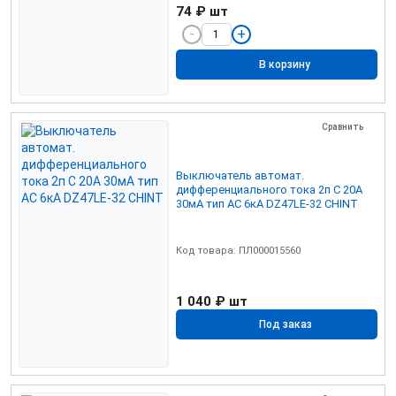
74 ₽
шт
В корзину
Сравнить
Выключатель автомат.
дифференциального тока 2п C 20А
30мА тип AC 6кА DZ47LE-32 CHINT
Код товара: ПЛ000015560
1 040 ₽
шт
Под заказ