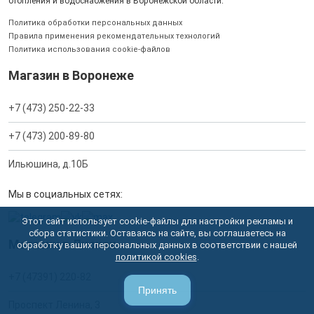
отопления и водоснабжения в Воронежской области.
Политика обработки персональных данных
Правила применения рекомендательных технологий
Политика использования cookie-файлов
Магазин в Воронеже
+7 (473) 250-22-33
+7 (473) 200-89-80
Ильюшина, д.10Б
Мы в социальных сетях:
Этот сайт использует cookie-файлы для настройки рекламы и
сбора статистики. Оставаясь на сайте, вы соглашаетесь на
Магазин в Лисках
обработку ваших персональных данных в соответствии с нашей
политикой cookies
.
+7 (47391) 220-82
Принять
Проспект Ленина, 3