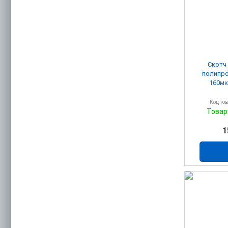
Скотч
полипро
160мк
Код то
Товар
1