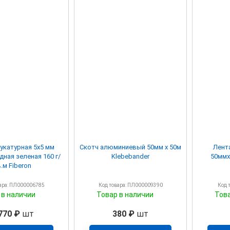
укатурная 5х5 мм
Скотч алюминиевый 50мм х 50м
Лент
дная зеленая 160 г/
Klebebander
50ммх
.м Fiberon
ара: ПЛ000006785
Код товара: ПЛ000009390
Код 
 в наличии
Товар в наличии
Тов
770 ₽
шт
380 ₽
шт