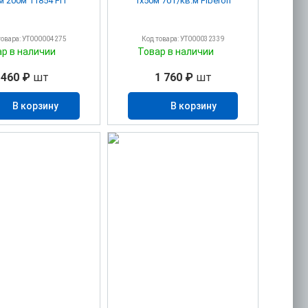
 200м 11854 FIT
1х50м 70 г/кв.м Fiberon
товара: УТ000004275
Код товара: УТ000032339
ар в наличии
Товар в наличии
460 ₽
шт
1 760 ₽
шт
В корзину
В корзину