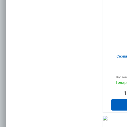
Код тов
Товар
1