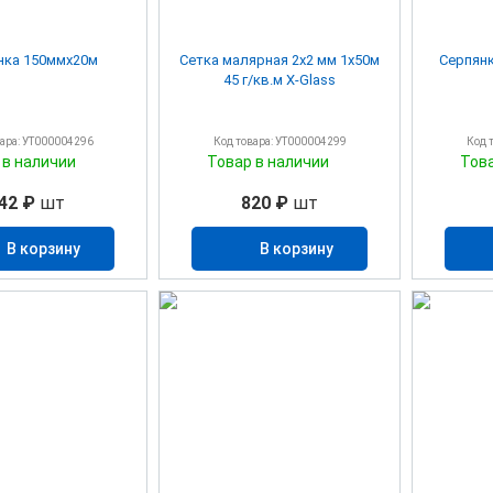
нка 150ммх20м
Сетка малярная 2х2 мм 1х50м
45 г/кв.м X-Glass
вара: УТ000004296
Код товара: УТ000004299
Код 
 в наличии
Товар в наличии
Тов
42 ₽
шт
820 ₽
шт
В корзину
В корзину