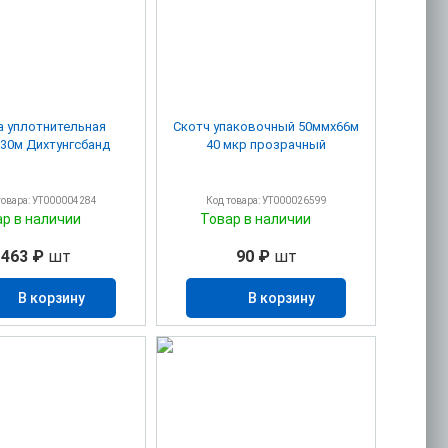
а уплотнительная
Скотч упаковочный 50ммх66м
30м Дихтунгсбанд
40 мкр прозрачный
товара: УТ000004284
Код товара: УТ000026599
ар в наличии
Товар в наличии
463 ₽
шт
90 ₽
шт
В корзину
В корзину