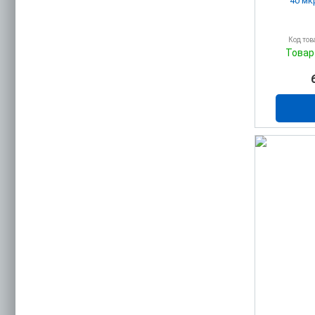
40 мк
Код тов
Товар