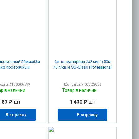
паковочный 50ммх63м
Сетка малярная 2х2 мм 1х50м
мкр прозрачный
43 г/кв.м SD-Glass Professional
товара: УТ000007599
Код товара: УТ000029236
ар в наличии
Товар в наличии
87 ₽
шт
1 430 ₽
шт
В корзину
В корзину