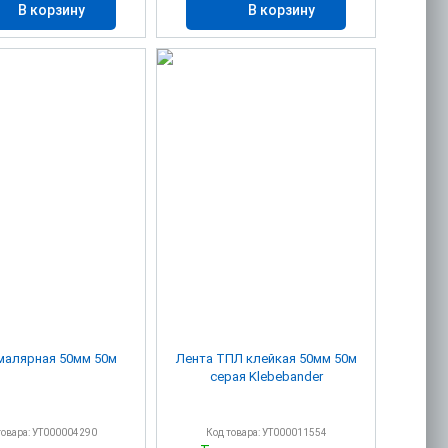
В корзину
В корзину
малярная 50мм 50м
Лента ТПЛ клейкая 50мм 50м
серая Klebebander
товара: УТ000004290
Код товара: УТ000011554