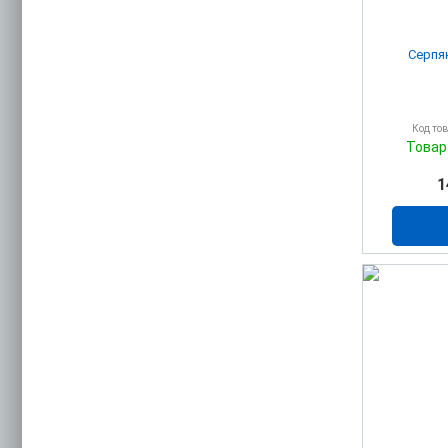
Серпя
Код то
Товар
1