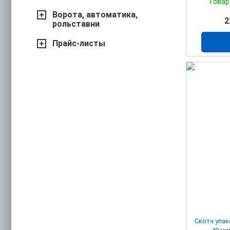
Товар
Ворота, автоматика,
2
рольставни
Прайс-листы
Скотч упа