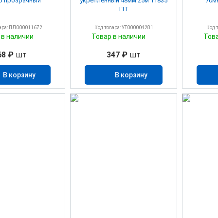
р прозрачный
укреплённый 48мм 25м 11835
70мм
FIT
ара: ПЛ000011672
Код товара: УТ000004281
Код 
 в наличии
Товар в наличии
Тов
68 ₽
шт
347 ₽
шт
В корзину
В корзину