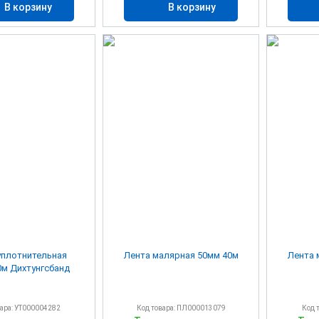
В корзину
В корзину
уплотнительная
Лента малярная 50мм 40м
Лента 
м Дихтунгсбанд
вара: УТ000004282
Код товара: ПЛ000013079
Код 