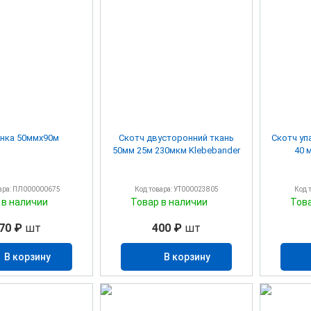
Серпянка 50ммх90м
Скотч двусторонний ткань
Скотч у
50мм 25м 230мкм Klebebander
40 
ара: ПЛ000000675
Код товара: УТ000023805
Код 
 в наличии
Товар в наличии
Тов
70 ₽
шт
400 ₽
шт
В корзину
В корзину