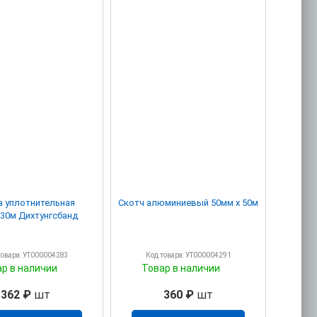
а уплотнительная
Скотч алюминиевый 50мм х 50м
30м Дихтунгсбанд
товара: УТ000004283
Код товара: УТ000004291
ар в наличии
Товар в наличии
362 ₽
шт
360 ₽
шт