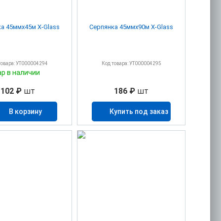
Серпянка 45ммх45м X-Glass
Серпянка 45ммх90м X-Glass
товара: УТ000004294
Код товара: УТ000004295
ар в наличии
102 ₽
шт
186 ₽
шт
В корзину
Купить под заказ