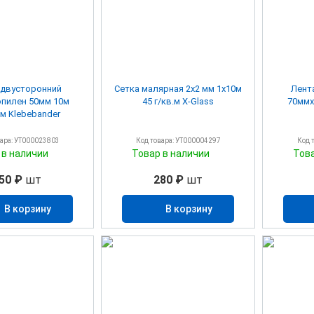
 двусторонний
Сетка малярная 2х2 мм 1х10м
Лент
пилен 50мм 10м
45 г/кв.м X-Glass
70ммх
м Klebebander
вара: УТ000023803
Код товара: УТ000004297
Код 
 в наличии
Товар в наличии
Тов
50 ₽
шт
280 ₽
шт
В корзину
В корзину