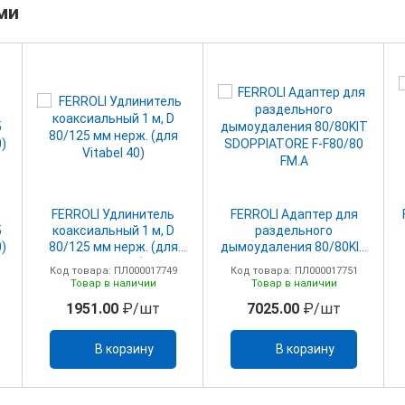
ми
FERROLI Удлинитель
FERROLI Адаптер для
5
коаксиальный 1 м, D
раздельного
0)
80/125 мм нерж. (для
дымоудаления 80/80KIT
Vitabel 40)
SDOPPIATORE F-F80/80
Код товара: ПЛ000017749
Код товара: ПЛ000017751
FM.A
Товар в наличии
Товар в наличии
1951.00
₽/шт
7025.00
₽/шт
В корзину
В корзину