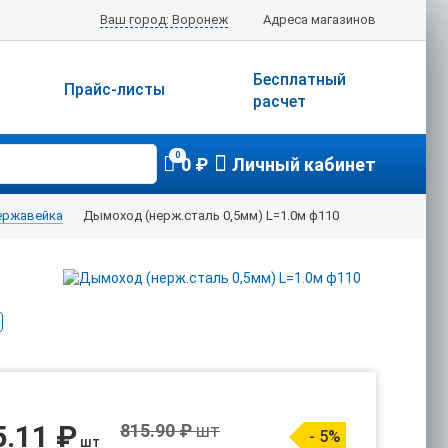
Ваш город: Воронеж
Адреса магазинов
Бесплатный
Прайс-листы
расчет
0
0 ₽
Личный кабинет
ержавейка
Дымоход (нерж.сталь 0,5мм) L=1.0м ф110
5.11 ₽
815.90 ₽
шт
- 5%
шт