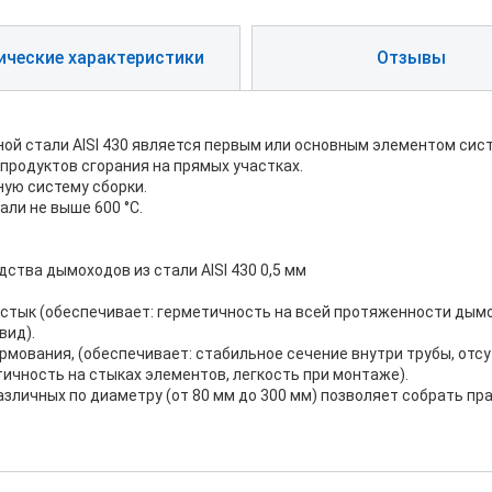
ические характеристики
Отзывы
ой стали AISI 430 является первым или основным элементом си
продуктов сгорания на прямых участках.
ую систему сборки.
ли не выше 600 °С.
ства дымоходов из стали AISI 430 0,5 мм
встык (обеспечивает: герметичность на всей протяженности дым
вид).
рмования, (обеспечивает: стабильное сечение внутри трубы, отс
тичность на стыках элементов, легкость при монтаже).
азличных по диаметру (от 80 мм до 300 мм) позволяет собрать 