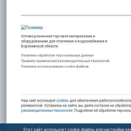
Оптово-розничная торговля материалами и
оборудованием для отопления и водоснабжения в
Воронежской области.
Политика обработки персональных данных
Правила применения рекомендательных технологий
Политика использования cookie-файлов
Наш сайт использует
cookies
для обеспечения работоспособности
релевантной. Оставаясь на сайте, вы даете согласие на обрабо
рекомендательные технологии
. Подробнее об обработке персон
© 2006 — 2026. Полимер.
Этот сайт использует cookie-файлы для настройки ре