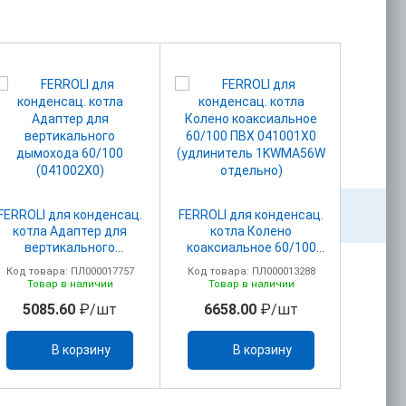
FERROLI для конденсац.
FERROLI для конденсац.
FERROLI
котла Адаптер для
котла Колено
котл
вертикального
коаксиальное 60/100
адапт
дымохода 60/100
ПВХ 041001Х0
дымоу
Код товара: ПЛ000017757
Код товара: ПЛ000013288
Код то
(041002X0)
(удлинитель 1KWMA56W
(
Товар в наличии
Товар в наличии
То
отдельно)
5085.60
₽/шт
6658.00
₽/шт
25
В корзину
В корзину