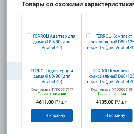
Товары со схожими характеристика
акс.
FERROLI Адаптер для
FERROLI Комплект
головком
дыма Ø 80/80 (для
коаксиальный D80/12
м+ПВХ)
Vitabel 40)
нерж. 1м (для Vitabel 4
олено
00017750
Код товара: ПЛ000017747
Код товара: УТ000033188
ельно)
ичии
Товар в наличии
Товар в наличии
/шт
4611.00
₽/шт
4135.00
₽/шт
ину
В корзину
В корзину