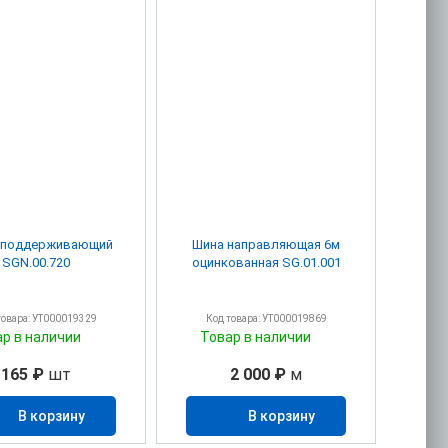
 поддерживающий
Шина направляющая 6м
SGN.00.720
оцинкованная SG.01.001
товара: УТ000019329
Код товара: УТ000019869
ар в наличии
Товар в наличии
165 ₽
шт
2 000 ₽
м
В корзину
В корзину