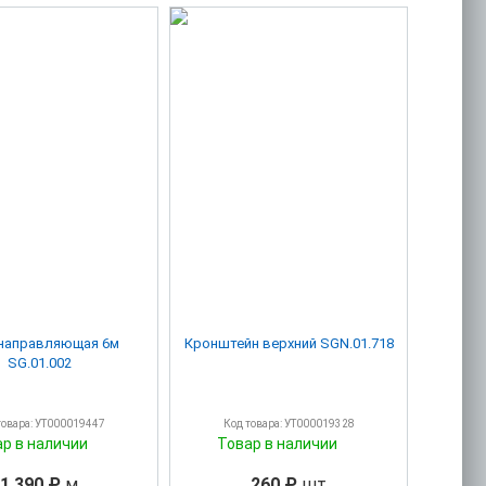
направляющая 6м
Кронштейн верхний SGN.01.718
SG.01.002
товара: УТ000019447
Код товара: УТ000019328
ар в наличии
Товар в наличии
1 390 ₽
м
260 ₽
шт