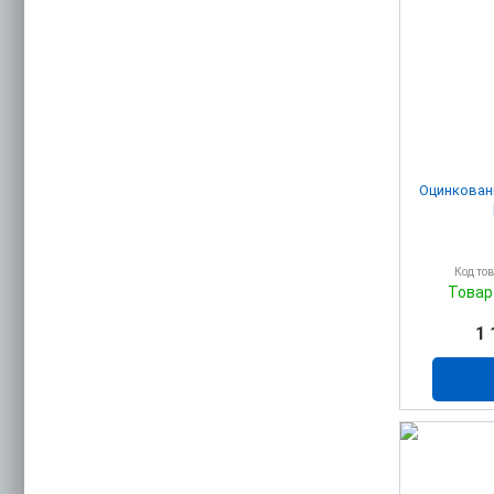
Оцинкован
Код то
Товар
1 