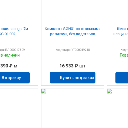
аправляющая 7м
Комплект SGN01 со стальными
Шина 
SG.01.002
роликами, без подставок
неоцинк
ара: ПЛ000017309
Код товара: УТ000019218
Код 
 в наличии
Тов
 390 ₽
м
16 933 ₽
шт
В корзину
Купить под заказ