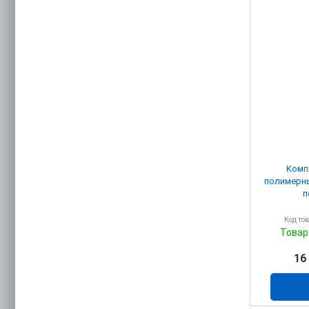
Комп
полимерны
п
Код то
Товар
16