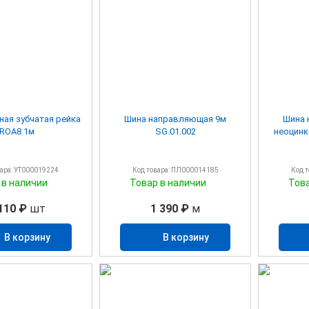
ная зубчатая рейка
Шина направляющая 9м
Шина 
ROA8 1м
SG.01.002
неоцинк
вара: УТ000019224
Код товара: ПЛ000014185
Код 
 в наличии
Товар в наличии
Тов
110 ₽
шт
1 390 ₽
м
В корзину
В корзину