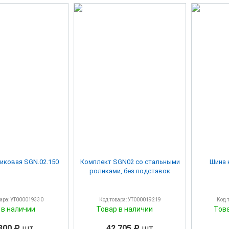
иковая SGN.02.150
Комплект SGN02 со стальными
Шина 
роликами, без подставок
вара: УТ000019330
Код товара: УТ000019219
Код 
 в наличии
Товар в наличии
Тов
300 ₽
шт
42 705 ₽
шт