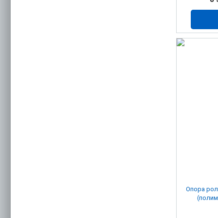
Опора рол
(полим