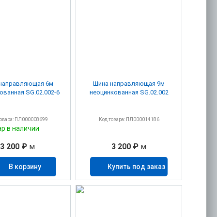
направляющая 6м
Шина направляющая 9м
ованная SG.02.002-6
неоцинкованная SG.02.002
товара: ПЛ000008699
Код товара: ПЛ000014186
ар в наличии
3 200 ₽
м
3 200 ₽
м
В корзину
Купить под заказ