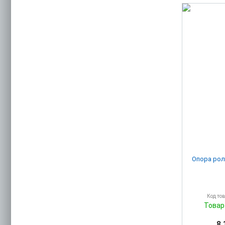
Опора рол
Код то
Товар
8 