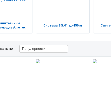
лнительные
Система SG.01 до 450 кг
Систем
тующие Алютех
вать по:
Популярности