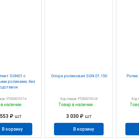
лект SGN01 с
Опора роликовая SGN.01.150
Ролик
ми роликами, без
одставок
вара: УТ000019216
Код товара: УТ000019324
Код 
 в наличии
Товар в наличии
Тов
 553 ₽
шт
3 030 ₽
шт
В корзину
В корзину