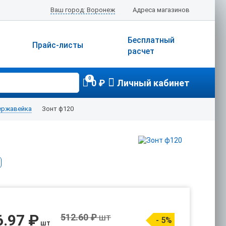
Ваш город: Воронеж
Адреса магазинов
Бесплатный
Прайс-листы
расчет
0
0 ₽
Личный кабинет
ержавейка
Зонт ф120
6.97 ₽
512.60 ₽
шт
- 5%
шт