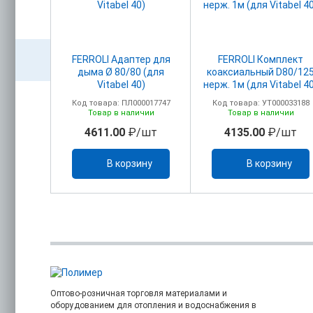
акс.
FERROLI Адаптер для
FERROLI Комплект
головком
дыма Ø 80/80 (для
коаксиальный D80/12
м+ПВХ)
Vitabel 40)
нерж. 1м (для Vitabel 4
олено
00017750
Код товара: ПЛ000017747
Код товара: УТ000033188
ельно)
ичии
Товар в наличии
Товар в наличии
/шт
4611.00
₽/шт
4135.00
₽/шт
ину
В корзину
В корзину
Оптово-розничная торговля материалами и
оборудованием для отопления и водоснабжения в