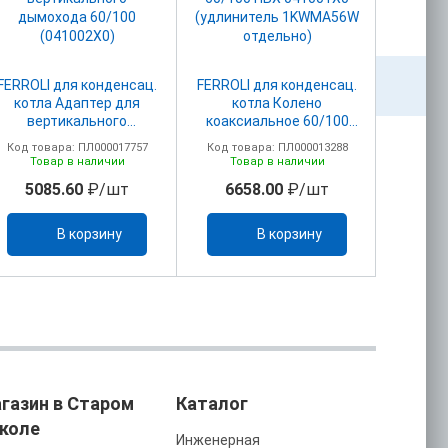
FERROLI для конденсац.
FERROLI для конденсац.
FERROLI
котла Адаптер для
котла Колено
котл
вертикального
коаксиальное 60/100
адапт
дымохода 60/100
ПВХ 041001Х0
дымоу
Код товара: ПЛ000017757
Код товара: ПЛ000013288
Код то
(041002X0)
(удлинитель 1KWMA56W
(
Товар в наличии
Товар в наличии
То
отдельно)
5085.60
₽/шт
6658.00
₽/шт
25
В корзину
В корзину
газин в Старом
Каталог
коле
Инженерная