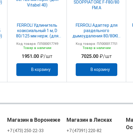
FERROLI Удлинитель
FERROLI Адаптер для
5
коаксиальный 1 м, D
раздельного
0)
80/125 мм нерж. (для
дымоудаления 80/80KIT
Vitabel 40)
SDOPPIATORE F-F80/80
Код товара: ПЛ000017749
Код товара: ПЛ000017751
FM.A
Товар в наличии
Товар в наличии
1951.00
₽/шт
7025.00
₽/шт
В корзину
В корзину
Магазин в Воронеже
Магазин в Лисках
Ма
Ос
+7 (473) 250-22-33
+7 (47391) 220-82