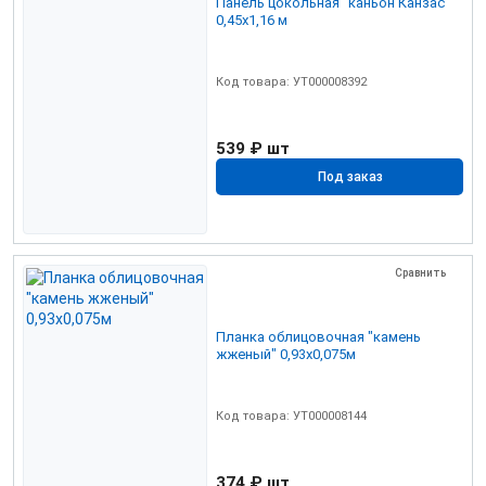
Панель цокольная "каньон Канзас"
0,45х1,16 м
Код товара: УТ000008392
539 ₽
шт
Под заказ
Сравнить
Планка облицовочная "камень
жженый" 0,93х0,075м
Код товара: УТ000008144
374 ₽
шт