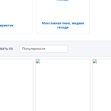
Монтажная пена, жидкие
ерметик
гвозди
вать по:
Популярности