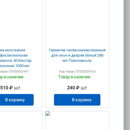
на монтажная
Герметик силиконизированный
фессиональная
для окон и дверей белый 280
николь 50 Мастер
мл Технониколь
езонная 1000 мл
товара: ПЛ000002441
Код товара: ПЛ000024350
ар в наличии
Товар в наличии
510 ₽
шт
240 ₽
шт
В корзину
В корзину