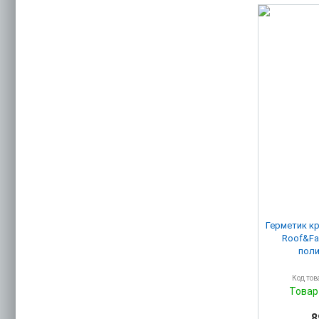
Герметик к
Roof&Fa
поли
Код тов
Товар
8