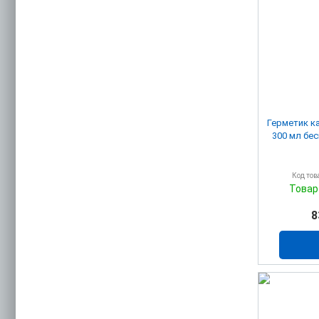
Герметик к
Код тов
Товар
8