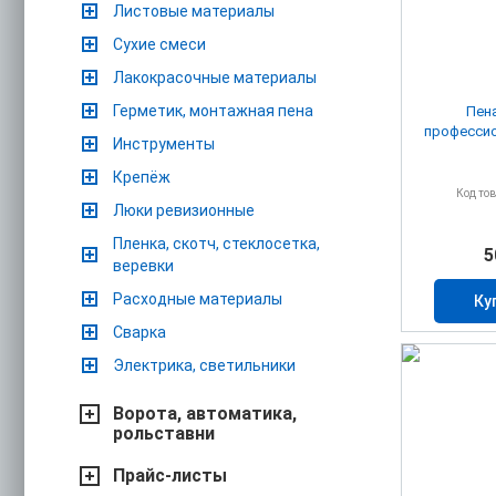
Листовые материалы
Сухие смеси
Лакокрасочные материалы
Герметик, монтажная пена
Пен
профессио
Инструменты
Крепёж
Код то
Люки ревизионные
Пленка, скотч, стеклосетка,
5
веревки
Расходные материалы
Ку
Сварка
Электрика, светильники
Ворота, автоматика,
рольставни
Прайс-листы