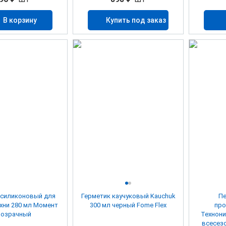
В корзину
Купить под заказ
 силиконовый для
Герметик каучуковый Kauchuk
Пе
ухни 280 мл Момент
300 мл черный Fome Flex
про
розрачный
Технони
всесезо