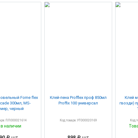
ровельный Fome flex
Клей-пена Profflex проф 850мл
Клей 
cade 300мл, MS-
Proffix 100 универсал
гвозди) п
мер, черный
ара: ПЛ000021614
Код товара: УТ000020169
Код 
 в наличии
Тов
90 ₽
шт
898 ₽
шт