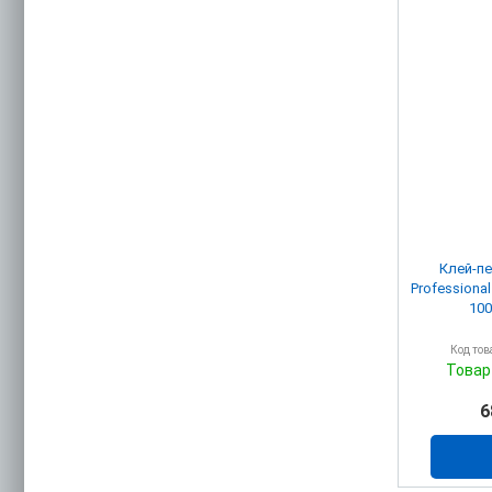
Клей-пе
Professiona
100
Код тов
Товар
6