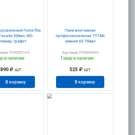
кровельный Fome flex
Пена монтажная
Facade 300мл, MS-
профессиональная TYTAN
лимер, графит
зимняя 65 750мл
товара: ПЛ000021615
Код товара: УТ000006446
ар в наличии
Товар в наличии
890 ₽
шт
525 ₽
шт
В корзину
В корзину