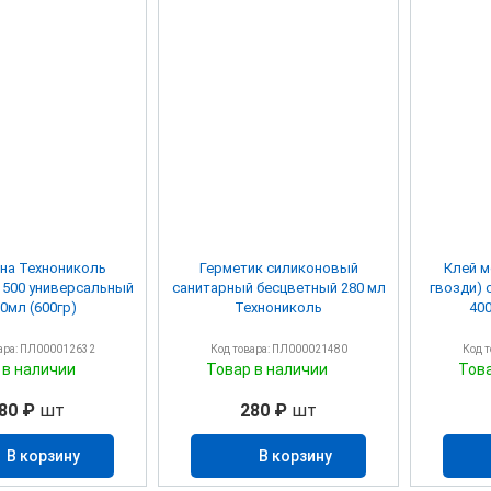
на Технониколь
Герметик силиконовый
Клей 
l 500 универсальный
санитарный бесцветный 280 мл
гвозди) 
0мл (600гр)
Технониколь
400
ара: ПЛ000012632
Код товара: ПЛ000021480
Код 
 в наличии
Товар в наличии
Тов
80 ₽
шт
280 ₽
шт
В корзину
В корзину