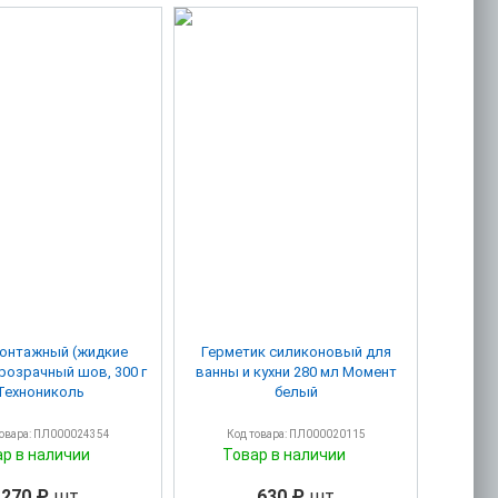
монтажный (жидкие
Герметик силиконовый для
розрачный шов, 300 г
ванны и кухни 280 мл Момент
Технониколь
белый
товара: ПЛ000024354
Код товара: ПЛ000020115
ар в наличии
Товар в наличии
270 ₽
шт
630 ₽
шт