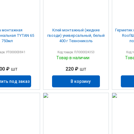
а монтажная
Клей монтажный (жидкие
Герметик 
нальная TYTAN 65
гвозди) универсальный, белый
Roof&
750мл
400 г Технониколь
по
вара: УТ000003841
Код товара: ПЛ000024353
Код 
Товар в наличии
Тов
00 ₽
шт
220 ₽
шт
пить под заказ
В корзину