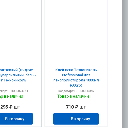
монтажный (жидкие
Клей-пена Технониколь
суперсильный, белый
Professional для
 г Технониколь
пенополистирола 1000мл
(600гр)
товара: ПЛ000024351
Код товара: ПЛ000006075
ар в наличии
Товар в наличии
295 ₽
шт
710 ₽
шт
В корзину
В корзину