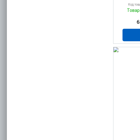
Код тов
Товар
6