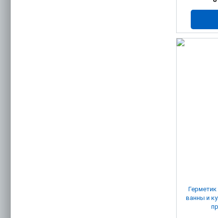
Герметик
ванны и к
п