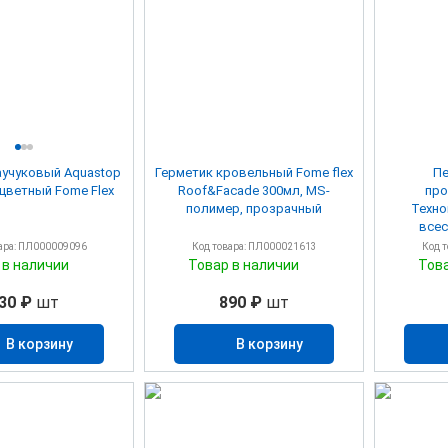
аучуковый Aquastop
Герметик кровельный Fome flex
Пе
300 мл бесцветный Fome Flex
Roof&Facade 300мл, MS-
про
полимер, прозрачный
Техно
всес
ара: ПЛ000009096
Код товара: ПЛ000021613
Код 
 в наличии
Товар в наличии
Тов
30 ₽
шт
890 ₽
шт
В корзину
В корзину