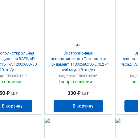
нополистирольная
Экструзионный
Э
яционная RAFINAD
пенополистирол Техноплекс
пенополистир
1200х600х30
Фундамент 1180х580х50-L (0,274
Фасад FAS
10 шт/уп
куб.м/уп.) 8 шт/уп
ара: ПЛ000021619
Код товара: ПЛ000015903
Код 
 в наличии
Товар в наличии
Тов
50 ₽
шт
330 ₽
шт
В корзину
В корзину