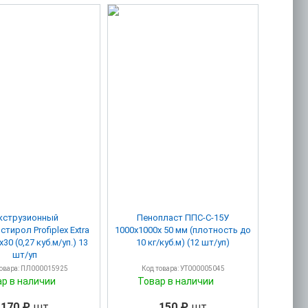
кструзионный
Пенопласт ППС-С-15У
rofiplex Extra
1000х1000х 50 мм (плотность до
0 (0,27 куб.м/уп.) 13
10 кг/куб.м) (12 шт/уп)
шт/уп
товара: ПЛ000015925
Код товара: УТ000005045
ар в наличии
Товар в наличии
170 ₽
шт
150 ₽
шт