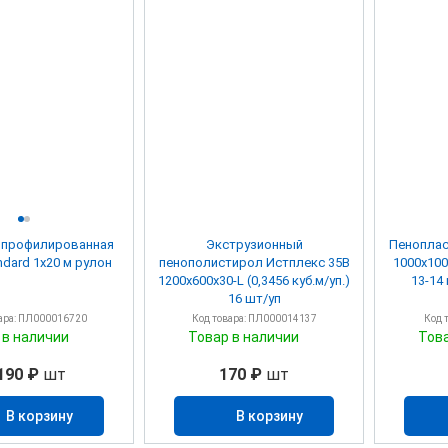
 профилированная
Экструзионный
Пеноплас
andard 1х20 м рулон
пенополистирол Истплекс 35В
1000х100
1200х600х30-L (0,3456 куб.м/уп.)
13-14 
16 шт/уп
ара: ПЛ000016720
Код товара: ПЛ000014137
Код 
 в наличии
Товар в наличии
Тов
190 ₽
шт
170 ₽
шт
В корзину
В корзину