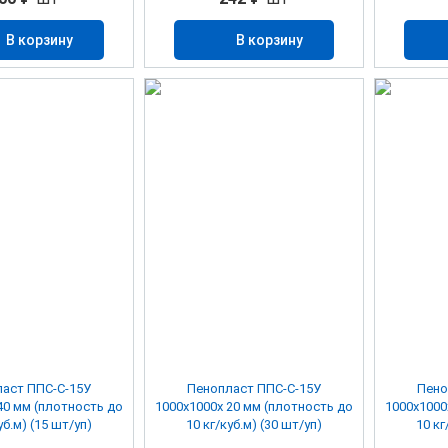
В корзину
В корзину
аст ППС-С-15У
Пенопласт ППС-С-15У
Пено
40 мм (плотность до
1000х1000х 20 мм (плотность до
1000х1000
уб.м) (15 шт/уп)
10 кг/куб.м) (30 шт/уп)
10 кг