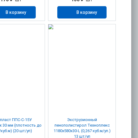
В корзину
В корзину
пласт ППС-С-15У
Экструзионный
х 30 мм (плотность до
пенополистирол Техноплекс
/куб.м) (20 шт/уп)
1180х580х30-L (0,267 куб.м/уп.)
13 шт/уп