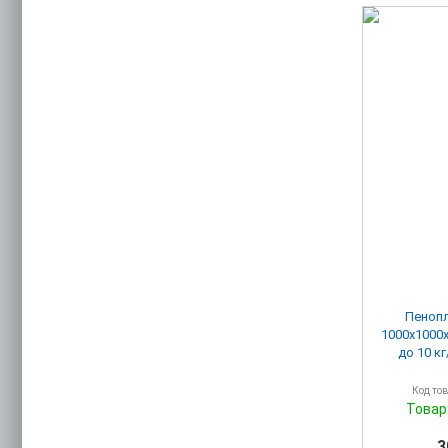
Пенопл
1000х1000
до 10 кг
Код то
Товар
3