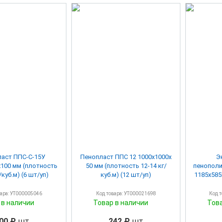
аст ППС-С-15У
Пенопласт ППС 12 1000х1000х
Э
х100 мм (плотность
50 мм (плотность 12-14 кг/
пенополистирол P
/куб.м) (6 шт/уп)
куб.м) (12 шт/уп)
1185х585х3
вара: УТ000005046
Код товара: УТ000021698
Код 
 в наличии
Товар в наличии
Тов
00 ₽
шт
242 ₽
шт