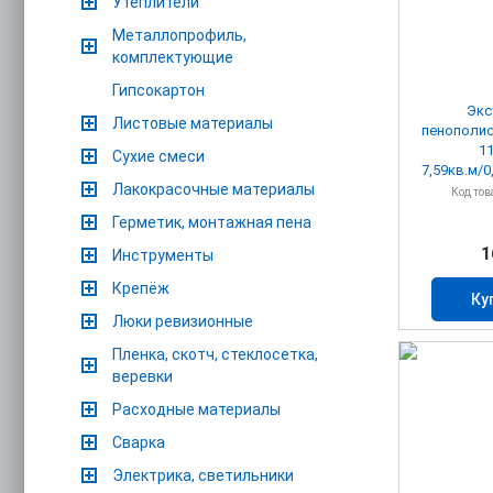
Утеплители
Металлопрофиль,
комплектующие
Гипсокартон
Экс
Листовые материалы
пенополис
1
Сухие смеси
Лакокрасочные материалы
Код тов
Герметик, монтажная пена
1
Инструменты
Крепёж
Ку
Люки ревизионные
Пленка, скотч, стеклосетка,
веревки
Расходные материалы
Сварка
Электрика, светильники