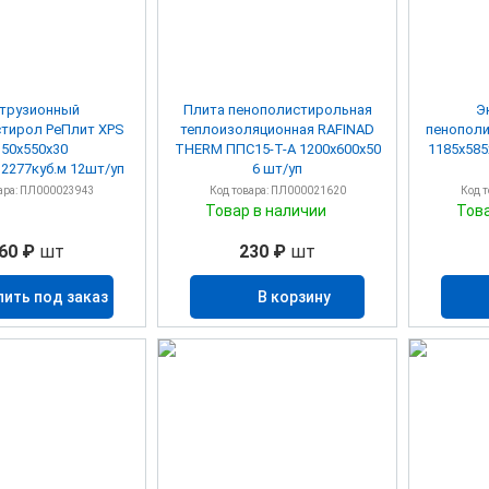
трузионный
Плита пенополистирольная
Э
тирол РеПлит XPS
теплоизоляционная RAFINAD
пенополистирол P
150х550х30
THERM ППС15-Т-А 1200х600х50
1185х585х
7,59кв.м/0,2277куб.м 12шт/уп
6 шт/уп
ара: ПЛ000023943
Код товара: ПЛ000021620
Код 
Товар в наличии
Тов
60 ₽
шт
230 ₽
шт
пить под заказ
В корзину