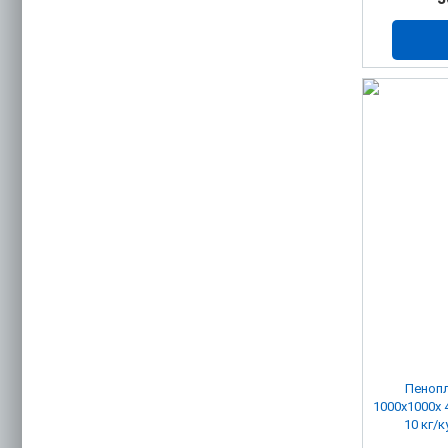
Пенопл
1000х1000х 
10 кг/к