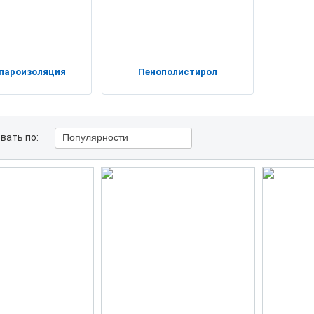
пароизоляция
Пенополистирол
вать по:
Популярности