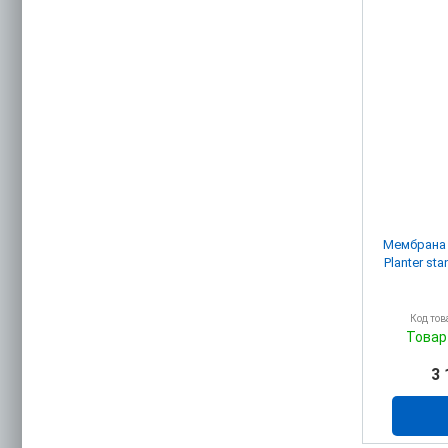
Мембрана
Planter st
Код тов
Товар
3 