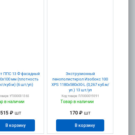
т ППС 13 Ф фасадный
Экструзионный
0х100 мм (плотность
пенополистирол Изобокс 100
кг/куб.м) (6 шт/уп)
XPS 1180х580х30-L (0,267 куб.м/
уп.) 13 шт/уп
товара: УТ000031365
Код товара: ПЛ000019391
ар в наличии
Товар в наличии
515 ₽
шт
170 ₽
шт
В корзину
В корзину