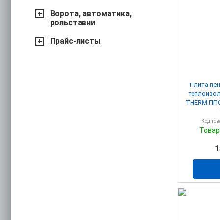
Ворота, автоматика,
рольставни
Прайс-листы
Плита пе
теплоизол
THERM ППС15-Т-А 
Код тов
Товар
1