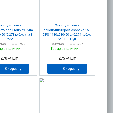
кструзионный
Экструзионный
rofiplex Extra
пенополистирол Изобокс 150
50 (0,278 куб.м/уп.) 8
XPS 1180х580х50-L (0,274 куб.м/
шт/уп
уп.) 8 шт/уп
товара: ПЛ000015926
Код товара: ПЛ000019392
ар в наличии
Товар в наличии
270 ₽
шт
275 ₽
шт
В корзину
В корзину