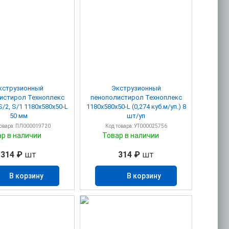
кструзионный
Экструзионный
ол Техноплекс
пенополистирол Техноплекс
/2, S/1 1180х580х50-L
1180х580х50-L (0,274 куб.м/уп.) 8
50 мм
шт/уп
товара: ПЛ000019720
Код товара: УТ000025756
ар в наличии
Товар в наличии
314 ₽
шт
314 ₽
шт
В корзину
В корзину