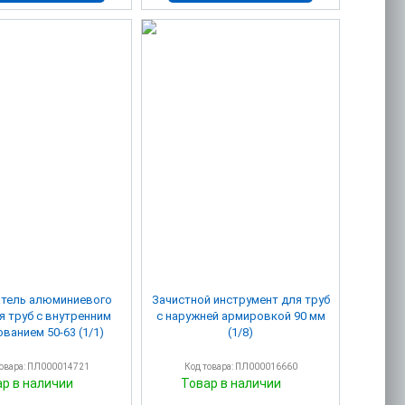
тель алюминиевого
Зачистной инструмент для труб
я труб с внутренним
с наружней армировкой 90 мм
ванием 50-63 (1/1)
(1/8)
товара: ПЛ000014721
Код товара: ПЛ000016660
ар в наличии
Товар в наличии