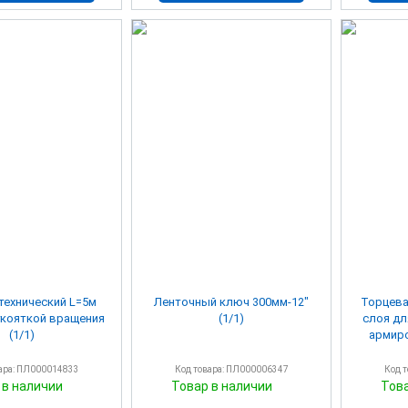
технический L=5м
Ленточный ключ 300мм-12"
Торцева
укояткой вращения
(1/1)
слоя дл
(1/1)
армиро
ара: ПЛ000014833
Код товара: ПЛ000006347
Код 
 в наличии
Товар в наличии
Тов