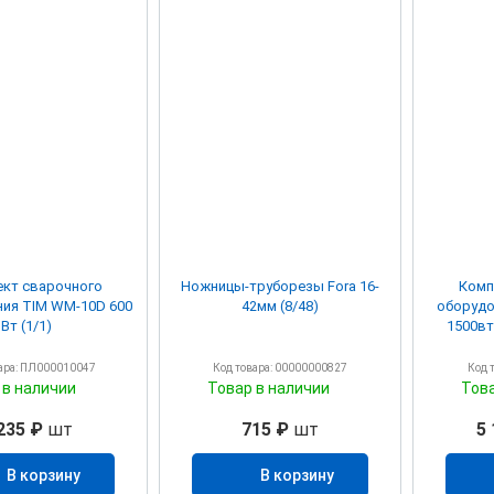
кт сварочного
Ножницы-труборезы Fora 16-
Комп
ия TIM WM-10D 600
42мм (8/48)
оборудо
Вт (1/1)
1500вт
ара: ПЛ000010047
Код товара: 00000000827
Код 
 в наличии
Товар в наличии
Тов
235 ₽
шт
715 ₽
шт
5 
В корзину
В корзину