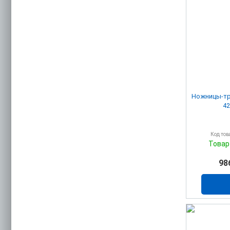
Ножницы-тр
42
Код тов
Товар
98