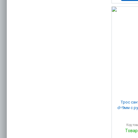
Трос сан
d=9мм с р
Код тов
Товар