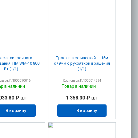
лект сварочного
Трос сантехнический L=15м
вания TIM WM-10 800
d=9мм с рукояткой вращения
Вт (1/1)
(1/1)
товара: ПЛ000010046
Код товара: ПЛ000014834
ар в наличии
Товар в наличии
033.80 ₽
шт
1 358.30 ₽
шт
В корзину
В корзину