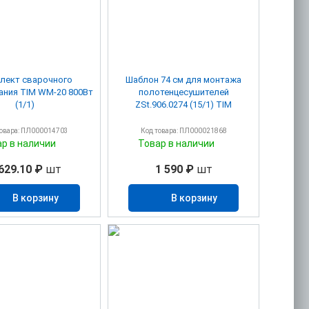
лект сварочного
Шаблон 74 см для монтажа
ания TIM WM-20 800Вт
полотенцесушителей
(1/1)
ZSt.906.0274 (15/1) TIM
товара: ПЛ000014703
Код товара: ПЛ000021868
ар в наличии
Товар в наличии
629.10 ₽
шт
1 590 ₽
шт
В корзину
В корзину