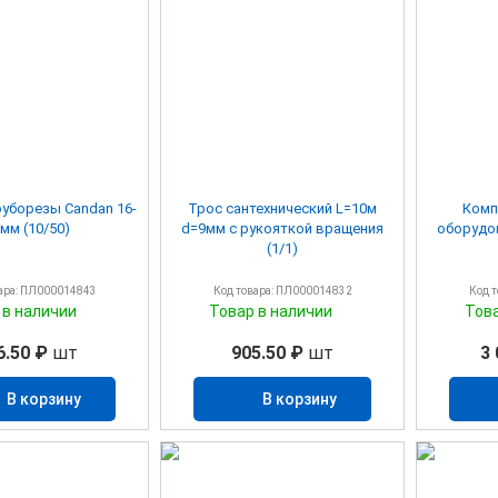
уборезы Candan 16-
Трос сантехнический L=10м
Комп
мм (10/50)
d=9мм с рукояткой вращения
оборудо
(1/1)
ара: ПЛ000014843
Код товара: ПЛ000014832
Код 
 в наличии
Товар в наличии
Тов
6.50 ₽
шт
905.50 ₽
шт
3 
В корзину
В корзину