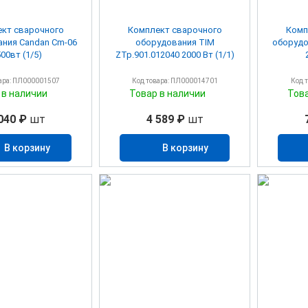
кт сварочного
Комплект сварочного
Комп
ния Candan Cm-06
оборудования TIM
оборудо
00вт (1/5)
ZTp.901.012040 2000 Вт (1/1)
ара: ПЛ000001507
Код товара: ПЛ000014701
Код 
 в наличии
Товар в наличии
Тов
040 ₽
шт
4 589 ₽
шт
В корзину
В корзину