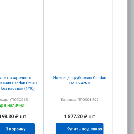
лект сварочного
Ножницы-труборезы Candan
вания Candan Cm-01
CM 16-42мм
 без насадок (1/10)
товара: УТ000027623
Код товара: ПЛ000011922
ар в наличии
198.30 ₽
шт
1 877.20 ₽
шт
В корзину
Купить под заказ