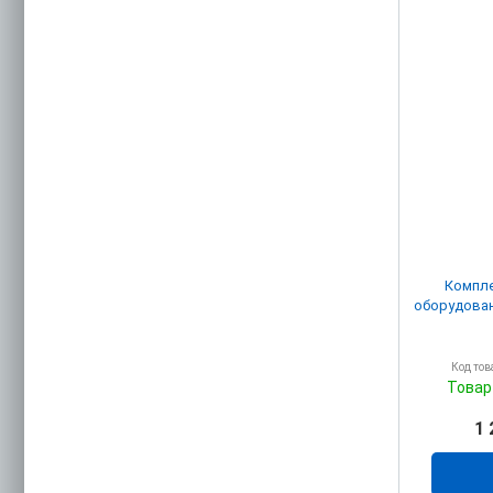
Компле
оборудован
Код тов
Товар
1 