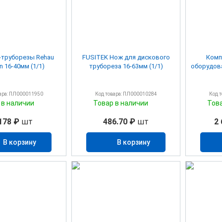
труборезы Rehau
FUSITEK Нож для дискового
Комп
an 16-40мм (1/1)
трубореза 16-63мм (1/1)
оборудов
ара: ПЛ000011950
Код товара: ПЛ000010284
Код 
 в наличии
Товар в наличии
Тов
178 ₽
шт
486.70 ₽
шт
2 
В корзину
В корзину