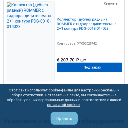
Сравнить
Коллектор (дублер рядный)
ROMMER с гидрораздилителем на
2+1 контура PDG-0018-014023
Код товара: УТ000028742
6 207.70 ₽
шт
Под заказ
Этот сайт использует cookie-файлы для настройки рекламы и
сбора статистики. Оставаясь на сайте, вы соглашаетесь на
обработку ваших персональных данных в соответствии с нашей
1
2
3
4
5
политикой cookies
.
Принять
Назначение и конструкция оборудования