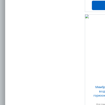
Мембр
вод
горизон
Код то