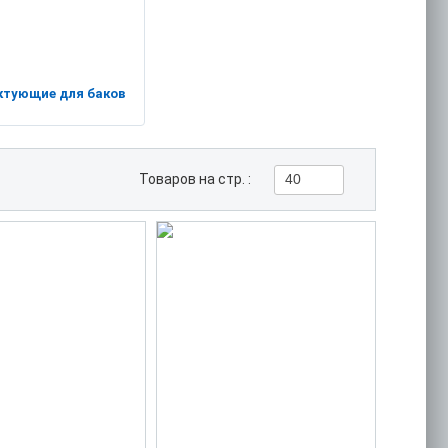
ктующие для баков
Товаров на стр. :
40