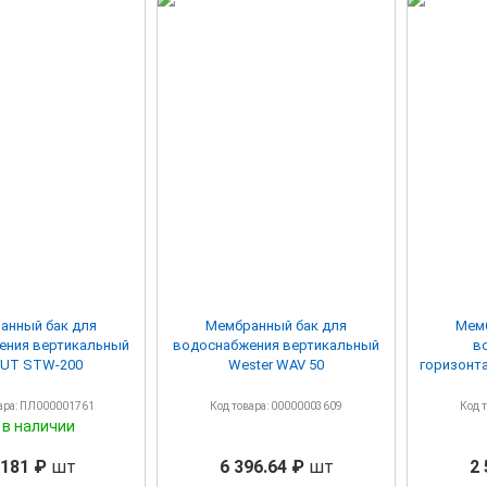
анный бак для
Мембранный бак для
Мемб
ения вертикальный
водоснабжения вертикальный
в
UT STW-200
Wester WAV 50
горизонт
ара: ПЛ000001761
Код товара: 00000003609
Код 
 в наличии
 181 ₽
шт
6 396.64 ₽
шт
2 