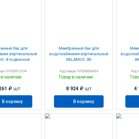
анный бак для
Мембранный бак для
Мемб
ения вертикальный
водоснабжения вертикальный
водоснаб
BELAMOS- 8 подвесной
BELAMOS- 80
А
ара: ПЛ000012394
Код товара: ПЛ000006656
Код 
 в наличии
Товар в наличии
Тов
261 ₽
шт
8 924 ₽
шт
4 
В корзину
В корзину