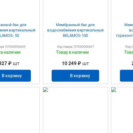
анный бак для
Мембранный бак для
Мемб
ения вертикальный
водоснабжения вертикальный
в
LAMOS- 50
BELAMOS-100
горизон
ара: ПЛ000006655
Код товара: ПЛ000006657
Код 
 в наличии
Товар в наличии
Тов
827 ₽
шт
10 249 ₽
шт
В корзину
В корзину