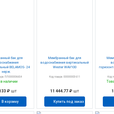
анный бак для
Мембранный бак для
Мемб
оснабжения
водоснабжения вертикальный
в
льный BELAMOS- 24
Wester WAV100
горизонт
нерж.
ара: ПЛ000006654
Код товара: 00000003611
Код 
 в наличии
Тов
133 ₽
шт
11 444.77 ₽
шт
1
В корзину
Купить под заказ