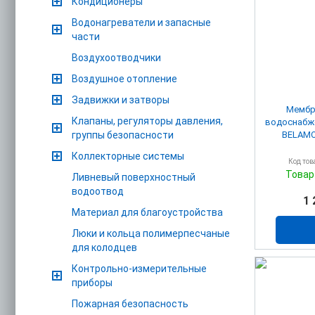
Кондиционеры
Водонагреватели и запасные
части
Воздухоотводчики
Воздушное отопление
Задвижки и затворы
Мембр
Клапаны, регуляторы давления,
водоснабж
группы безопасности
Коллекторные системы
Код тов
Товар
Ливневый поверхностный
водоотвод
1 
Материал для благоустройства
Люки и кольца полимерпесчаные
для колодцев
Контрольно-измерительные
приборы
Пожарная безопасность