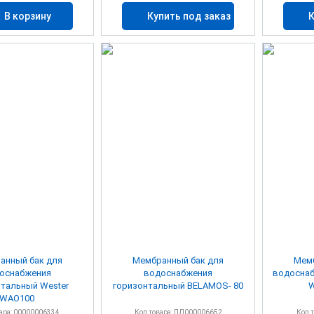
В корзину
Купить под заказ
К
анный бак для
Мембранный бак для
Мемб
оснабжения
водоснабжения
водоснаб
тальный Wester
горизонтальный BELAMOS- 80
W
WAO100
вара: 00000006334
Код товара: ПЛ000006652
Код 