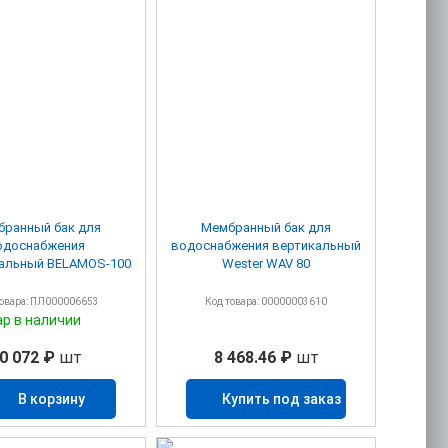
ранный бак для
Мембранный бак для
одоснабжения
водоснабжения вертикальный
альный BELAMOS-100
Wester WAV 80
товара: ПЛ000006653
Код товара: 00000003610
ар в наличии
0 072 ₽
шт
8 468.46 ₽
шт
В корзину
Купить под заказ