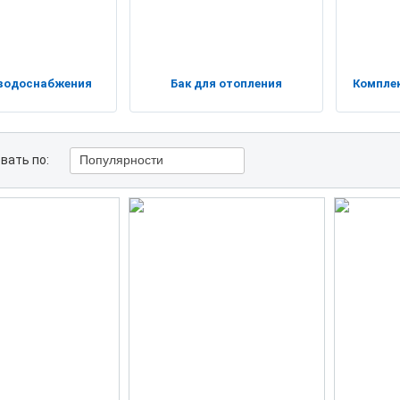
 водоснабжения
Бак для отопления
Компле
вать по:
Популярности