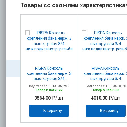
Товары со схожими характеристика
апан
RISPA Консоль
RISPA Консоль
бируемый
крепления бака нерж. 3
крепления бака нерж. 
ельных
вых. круглая 3/4
вых. круглая 3/4
4"
ниж.подкл внутр. резьба
ниж.подкл внутр. резь
00023210
Код товара: ПЛ000022962
Код товара: ПЛ000018148
ичии
Товар в наличии
Товар в наличии
/шт
3564.00
₽/шт
4010.00
₽/шт
ину
В корзину
В корзину