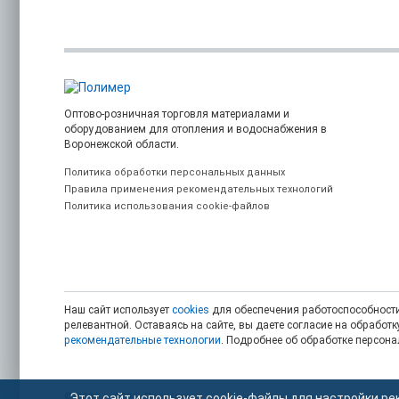
Оптово-розничная торговля материалами и
оборудованием для отопления и водоснабжения в
Воронежской области.
Политика обработки персональных данных
Правила применения рекомендательных технологий
Политика использования cookie-файлов
Наш сайт использует
cookies
для обеспечения работоспособности
релевантной. Оставаясь на сайте, вы даете согласие на обрабо
рекомендательные технологии
. Подробнее об обработке персон
© 2006 — 2026. Полимер.
Этот сайт использует cookie-файлы для настройки ре