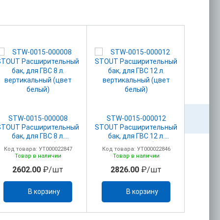
STW-0015-000008
STW-0015-000012
STW
STOUT Расширительный
STOUT Расширительный
STOUT 
бак, для ГВС 8 л.
бак, для ГВС 12 л.
бак,
вертикальный (цвет
вертикальный (цвет
верти
Код товара: УТ000022847
Код товара: УТ000022846
Код то
белый)
белый)
Товар в наличии
Товар в наличии
То
2602.00
₽/шт
2826.00
₽/шт
32
В корзину
В корзину