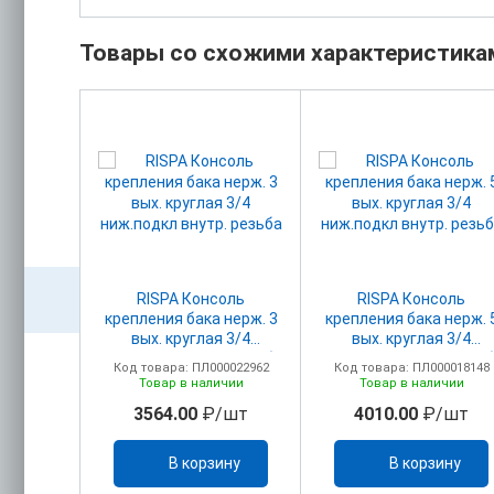
Товары со схожими характеристика
апан
RISPA Консоль
RISPA Консоль
бируемый
крепления бака нерж. 3
крепления бака нерж. 
ельных
вых. круглая 3/4
вых. круглая 3/4
4"
ниж.подкл внутр. резьба
ниж.подкл внутр. резь
00023210
Код товара: ПЛ000022962
Код товара: ПЛ000018148
ичии
Товар в наличии
Товар в наличии
/шт
3564.00
₽/шт
4010.00
₽/шт
ину
В корзину
В корзину