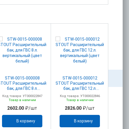
STW-0015-000008
STW-0015-000012
STW
STOUT Расширительный
STOUT Расширительный
STOUT 
бак, для ГВС 8 л.
бак, для ГВС 12 л.
бак,
вертикальный (цвет
вертикальный (цвет
верти
Код товара: УТ000022847
Код товара: УТ000022846
Код то
белый)
белый)
Товар в наличии
Товар в наличии
То
2602.00
₽/шт
2826.00
₽/шт
32
В корзину
В корзину