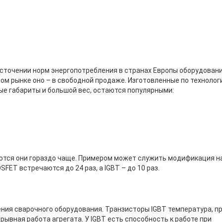
жесточении норм энергопотребления в странах Европы оборудован
ом рынке оно – в свободной продаже. Изготовленные по технолог
ые габариты и большой вес, остаются популярными:
уются они гораздо чаще. Примером может служить модификация н
FET встречаются до 24 раз, а IGBT – до 10 раз.
ния сварочного оборудования. Транзисторы IGBT температура, п
рывная работа агрегата. У IGBT есть способность к работе при