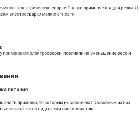
считают электрическую сварку. Она же применяется для резки. Д
твам электросварки можно отнести:
;
у применения электросварки, повлияли на уменьшение веса и
вания
ка питания
о знать признаки, по которым их различают. Основным из них
чных аппаратов на виды лежит источник тока: