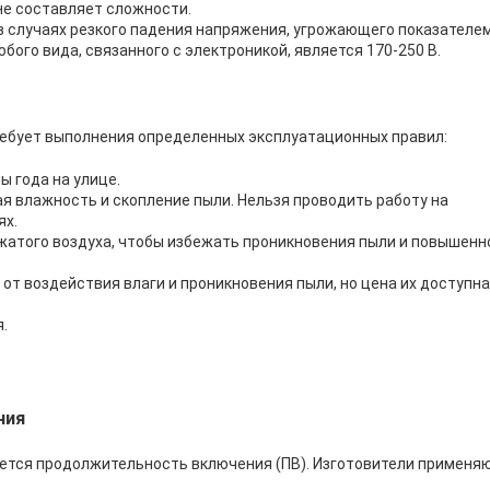
не составляет сложности.
 случаях резкого падения напряжения, угрожающего показателе
ого вида, связанного с электроникой, является 170-250 В.
ебует выполнения определенных эксплуатационных правил:
ы года на улице.
я влажность и скопление пыли. Нельзя проводить работу на
ях.
жатого воздуха, чтобы избежать проникновения пыли и повышенн
 воздействия влаги и проникновения пыли, но цена их доступна
.
ния
яется продолжительность включения (ПВ). Изготовители применя