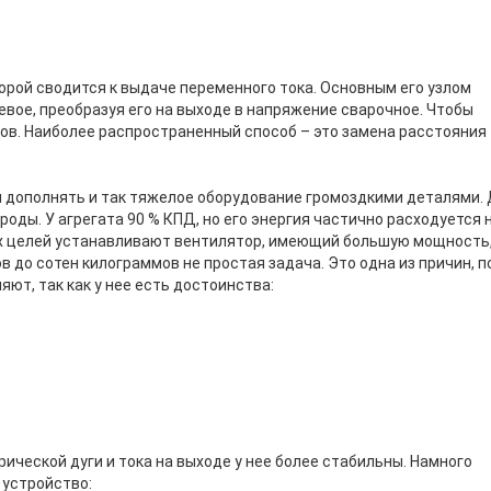
орой сводится к выдаче переменного тока. Основным его узлом
вое, преобразуя его на выходе в напряжение сварочное. Чтобы
дов. Наиболее распространенный способ – это замена расстояния
 дополнять и так тяжелое оборудование громоздкими деталями.
ды. У агрегата 90 % КПД, но его энергия частично расходуется 
тих целей устанавливают вентилятор, имеющий большую мощность
в до сотен килограммов не простая задача. Это одна из причин, п
яют, так как у нее есть достоинства:
ической дуги и тока на выходе у нее более стабильны. Намного
 устройство: