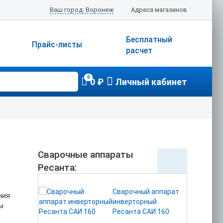
Сварочный аппарат
Ваш город: Воронеж
Адреса магазинов
инверторный Eurolux
IWM 190
Бесплатный
Прайс-листы
расчет
4060.00
₽
В корзину
0
0 ₽
Личный кабинет
Сварочный аппарат
инверторный Eurolux
IWM 205
4200.00
₽
Сварочные аппараты
В корзину
Ресанта:
Сварочный аппарат
ния
инверторный
ы
Ресанта САИ 160