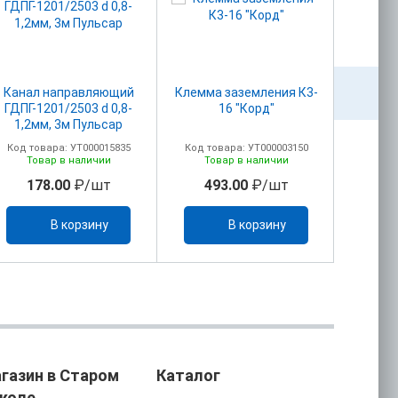
Канал направляющий
Клемма заземления К3-
Клемма
ГДПГ-1201/2503 d 0,8-
16 "Корд"
1,2мм, 3м Пульсар
Код товара: УТ000015835
Код товара: УТ000003150
Код то
Товар в наличии
Товар в наличии
То
178.00
₽/шт
493.00
₽/шт
62
В корзину
В корзину
газин в Старом
Каталог
коле