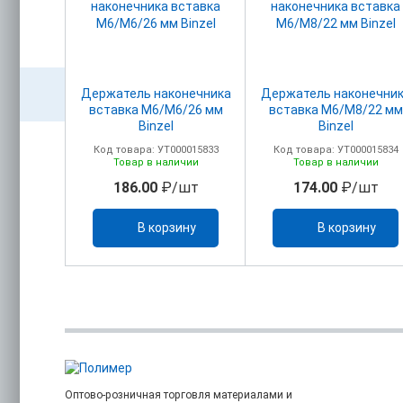
вые XL
Держатель наконечника
Держатель наконечни
бин
вставка М6/М6/26 мм
вставка М6/М8/22 мм
Binzel
Binzel
00018569
Код товара: УТ000015833
Код товара: УТ000015834
ичии
Товар в наличии
Товар в наличии
шт
186.00
₽/шт
174.00
₽/шт
ину
В корзину
В корзину
Оптово-розничная торговля материалами и