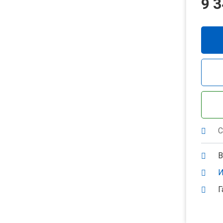
9 
С
В
И
Г