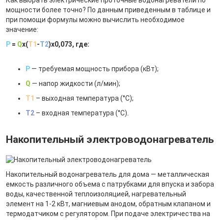
мощности более точно? По данным приведенным в таблице и
при помощи формулы можно вычислить необходимое
значение:
P
=
Q
x(
T1
-
T2
)x0,073, где:
P
— требуемая мощность прибора (кВт);
Q
— напор жидкости (л/мин);
T1
– выходная температура (°С);
T2
– входная температура (°С).
Накопительный электроводонагреватель
Накопительный водонагреватель для дома — металлическая
емкость различного объема с патрубками для впуска и забора
воды, качественной теплоизоляцией, нагревательный
элемент на 1-2 кВт, магниевым анодом, обратным клапаном и
термодатчиком с регулятором. При подаче электричества на