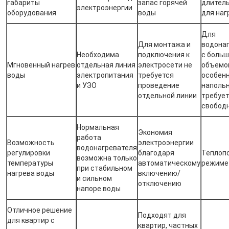
габариты
запас горячей
длител
электроэнергии
оборудования
воды
для наг
Для
Для монтажа и
водона
Необходима
подключения к
с боль
Мгновенный нагрев
отдельная линия
электросети не
объемом
воды
электропитания
требуется
особен
и УЗО
проведение
напольн
отдельной линии
требует
свобод
Нормальная
Экономия
работа
Возможность
электроэнергии
водонагревателя
регулировки
благодаря
Теплопо
возможна только
температуры
автоматическому
режиме
при стабильном
нагрева воды
включению/
и сильном
отключению
напоре воды
Отличное решение
Подходят для
для квартир с
квартир, частных