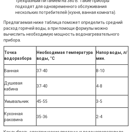
трехфазным питанием на 380 В. Такие приборы
подходят для одновременного обслуживания
нескольких потребителей (кухня, ванная комната).
Предлагаемая ниже таблица поможет определить средний
расход горячей воды, а при помощи формулы можно
вычислить необходимую мощность водонагревательного
прибора.
Точка
Необходимая температура
Напор воды, л/
водоразбора
воды, °С
мин.
Ванная
37-40
8-10
Душевая
37-40
4-8
кабина
Умывальник
45-55
3-5
Кухонная
35-36
2-4
раковина
Как выбрать электрические проточные водонагреватели по