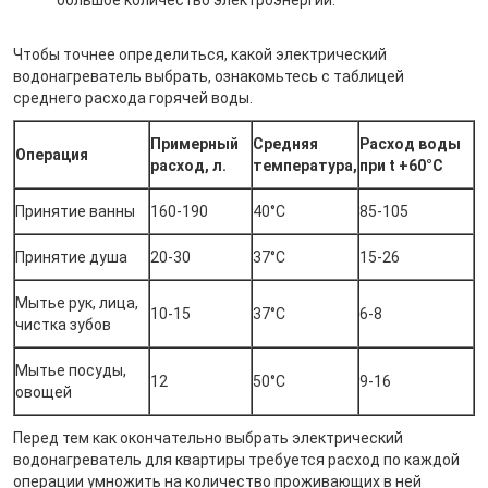
Чтобы точнее определиться, какой электрический
водонагреватель выбрать, ознакомьтесь с таблицей
среднего расхода горячей воды.
Примерный
Средняя
Расход воды
Операция
расход, л.
температура,
при t +60°C
Принятие ванны
160-190
40°C
85-105
Принятие душа
20-30
37°C
15-26
Мытье рук, лица,
10-15
37°C
6-8
чистка зубов
Мытье посуды,
12
50°C
9-16
овощей
Перед тем как окончательно выбрать электрический
водонагреватель для квартиры требуется расход по каждой
операции умножить на количество проживающих в ней