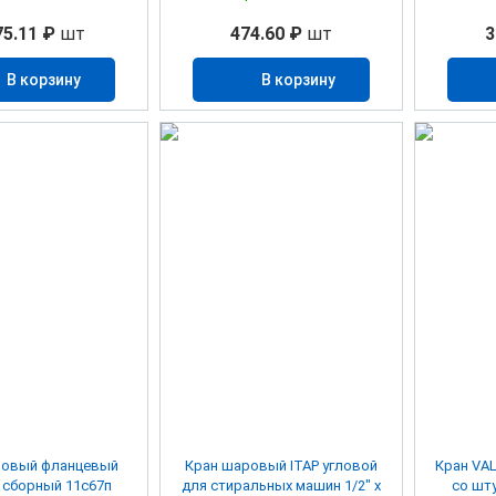
75.11 ₽
шт
474.60 ₽
шт
3
В корзину
В корзину
ровый фланцевый
Кран шаровый ITAP угловой
Кран VA
сборный 11с67п
для стиральных машин 1/2" х
со шту