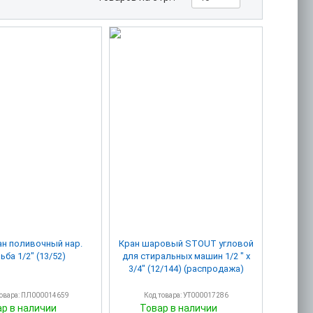
ан поливочный нар.
Кран шаровый STOUT угловой
ьба 1/2" (13/52)
для стиральных машин 1/2 " х
3/4" (12/144) (распродажа)
товара: ПЛ000014659
Код товара: УТ000017286
ар в наличии
Товар в наличии