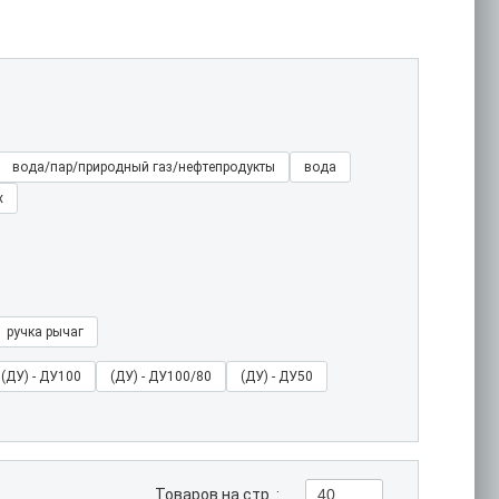
вода/пар/природный газ/нефтепродукты
вода
х
ручка рычаг
(ДУ) - ДУ100
(ДУ) - ДУ100/80
(ДУ) - ДУ50
Товаров на стр. :
40