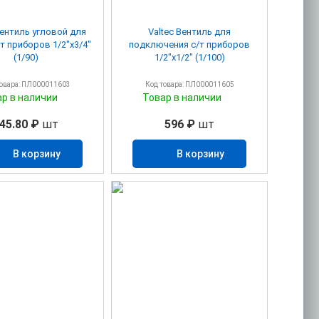
Вентиль угловой для
Valtec Вентиль для
/т приборов 1/2"х3/4"
подключения с/т приборов
(1/90)
1/2"х1/2" (1/100)
товара: ПЛ000011603
Код товара: ПЛ000011605
ар в наличии
Товар в наличии
45.80 ₽
шт
596 ₽
шт
В корзину
В корзину