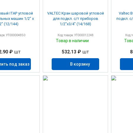
вый ITAP угловой
VALTEC Кран шаровой угловой
Valtec 
льных машин 1/2" х
для подкл. с/т приборов
подкл. с
2" (12/144)
1/2"х3/4" (14/168)
вара: УТ000004850
Код товара: УТ000012248
Код 
Товар в наличии
Тов
2.90 ₽
шт
532.13 ₽
шт
8
пить под заказ
В корзину