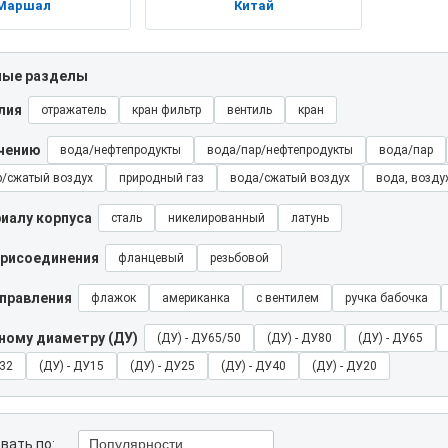
Маршал
Китай
ные разделы
лия
отражатель
кран фильтр
вентиль
кран
ачению
вода/нефтепродукты
вода/пар/нефтепродукты
вода/пар
р/сжатый воздух
природный газ
вода/сжатый воздух
вода, возду
иалу корпуса
сталь
никелированный
латунь
присоединения
фланцевый
резьбовой
управления
флажок
американка
с вентилем
ручка бабочка
ному диаметру (ДУ)
(ДУ) - ДУ65/50
(ДУ) - ДУ80
(ДУ) - ДУ65
У32
(ДУ) - ДУ15
(ДУ) - ДУ25
(ДУ) - ДУ40
(ДУ) - ДУ20
вать по:
Популярности