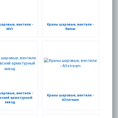
аровые, вентили -
Краны шаровые, вентили -
MVI
Remer
аровые, вентили -
Краны шаровые, вентили -
вский арматурный
Altstream
завод