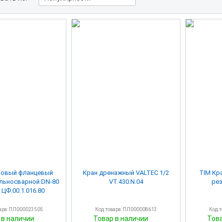
ровый фланцевый
Кран дренажный VALTEC 1/2
TIM Кр
льносварной DN-80
VT.430.N.04
рез
 ЦФ.00.1.016.80
ара: ПЛ000023505
Код товара: ПЛ000008613
Код 
 в наличии
Товар в наличии
Тов