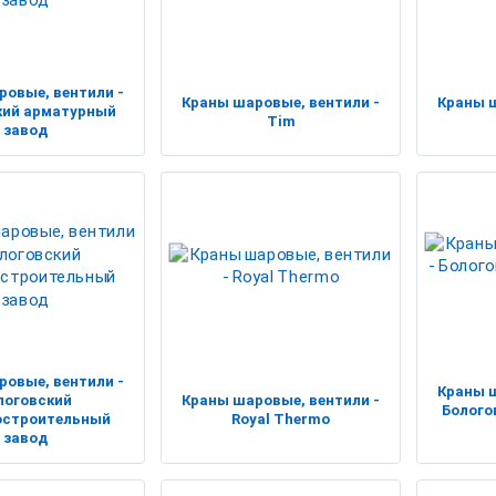
ровые, вентили -
Краны шаровые, вентили -
Краны ш
кий арматурный
Tim
завод
ровые, вентили -
Краны ш
логовский
Краны шаровые, вентили -
Болого
остроительный
Royal Thermo
завод