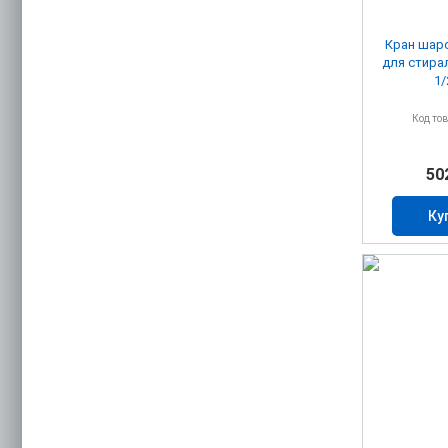
Кран шаро
для стира
1/
Код то
50
Ку