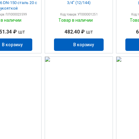
6 DN-150 сталь 20 с
3/4" (12/144)
укояткой
ара: ПЛ000023599
Код товара: УТ000001251
Код 
 в наличии
Товар в наличии
Тов
51.34 ₽
шт
482.40 ₽
шт
6
В корзину
В корзину