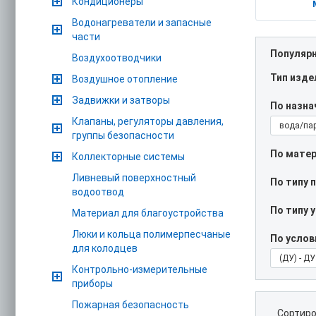
Кондиционеры
Водонагреватели и запасные
части
Популяр
Воздухоотводчики
Тип изде
Воздушное отопление
Задвижки и затворы
По назн
Клапаны, регуляторы давления,
вода/па
группы безопасности
По матер
Коллекторные системы
Ливневый поверхностный
По типу 
водоотвод
По типу 
Материал для благоустройства
Люки и кольца полимерпесчаные
По услов
для колодцев
(ДУ) - Д
Контрольно-измерительные
приборы
Пожарная безопасность
Сортиро