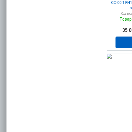
СФ.00.1 PN1
р
Код тов
Товар
35 0