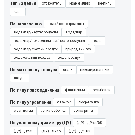
Тип изделия
отражатель
кран фильтр
вентиль
кран
По назначению
вода/нефтепродукты
вода/пар/нефтепродукты
вода/пар
вода/пар/природный газ/нефтепродукты
вода
вода/пар/сжатый воздух
природный газ
вода/сжатый воздух
вода, воздух
По материалу корпуса
сталь
никелированный
латунь
По типу присоединения
фланцевый
резьбовой
По типу управления
флажок
американка
с вентилем
ручка бабочка
ручка рычаг
По условному диаметру (ДУ)
(ДУ) - ДУ65/50
(ДУ) - ДУ80
(ДУ) - ДУ65
(ДУ) - ДУ100