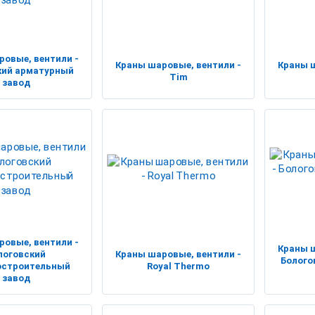
ровые, вентили -
Краны шаровые, вентили -
Краны ш
кий арматурный
Tim
завод
ровые, вентили -
Краны ш
логовский
Краны шаровые, вентили -
Болого
остроительный
Royal Thermo
завод