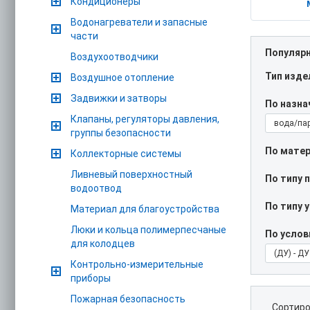
Кондиционеры
Водонагреватели и запасные
части
Популяр
Воздухоотводчики
Тип изде
Воздушное отопление
Задвижки и затворы
По назн
Клапаны, регуляторы давления,
вода/па
группы безопасности
По матер
Коллекторные системы
Ливневый поверхностный
По типу 
водоотвод
По типу 
Материал для благоустройства
Люки и кольца полимерпесчаные
По услов
для колодцев
(ДУ) - Д
Контрольно-измерительные
приборы
Пожарная безопасность
Сортиро