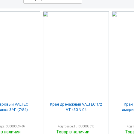
аровый VALTEC
Кран дренажный VALTEC 1/2
Кран
нка 3/4" (7/84)
VT.430.N.04
америк
вара: 00000003407
Код товара: ПЛ000008613
Код 
 в наличии
Товар в наличии
Тов