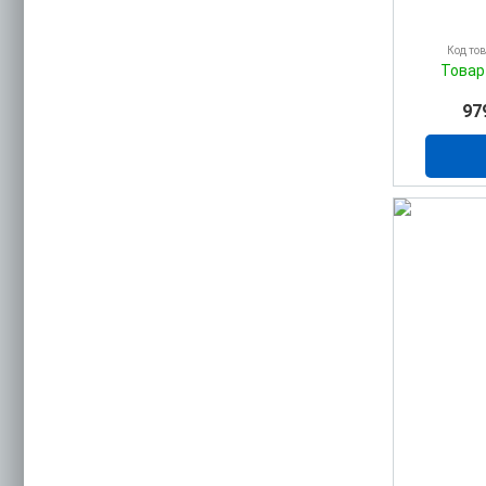
Код то
Товар
97