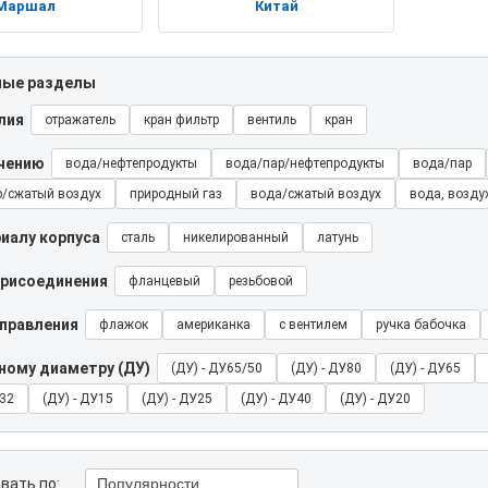
Маршал
Китай
ные разделы
лия
отражатель
кран фильтр
вентиль
кран
ачению
вода/нефтепродукты
вода/пар/нефтепродукты
вода/пар
р/сжатый воздух
природный газ
вода/сжатый воздух
вода, возду
иалу корпуса
сталь
никелированный
латунь
присоединения
фланцевый
резьбовой
управления
флажок
американка
с вентилем
ручка бабочка
ному диаметру (ДУ)
(ДУ) - ДУ65/50
(ДУ) - ДУ80
(ДУ) - ДУ65
У32
(ДУ) - ДУ15
(ДУ) - ДУ25
(ДУ) - ДУ40
(ДУ) - ДУ20
вать по:
Популярности