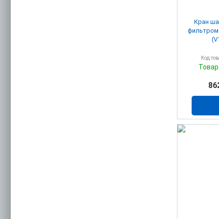
Кран ша
фильтром 1
(V
Код то
Товар
86