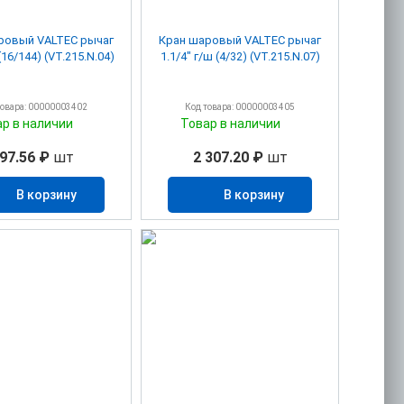
ровый VALTEC рычаг
Кран шаровый VALTEC рычаг
(16/144) (VT.215.N.04)
1.1/4" г/ш (4/32) (VT.215.N.07)
товара: 00000003402
Код товара: 00000003405
ар в наличии
Товар в наличии
97.56 ₽
шт
2 307.20 ₽
шт
В корзину
В корзину