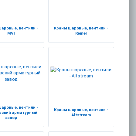
аровые, вентили -
Краны шаровые, вентили -
MVI
Remer
аровые, вентили -
Краны шаровые, вентили -
вский арматурный
Altstream
завод