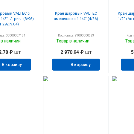
ровый VALTEC с
Кран шаровый VALTEC
Кран ша
/2" г/г рыч. (8/96)
американка 1.1/4" (4/36)
1/2" г/ш 
T.292.N.04)
вара: 00000007131
Код товара: УТ000000523
Код 
 в наличии
Товар в наличии
Тов
2.78 ₽
шт
2 970.94 ₽
шт
5
В корзину
В корзину