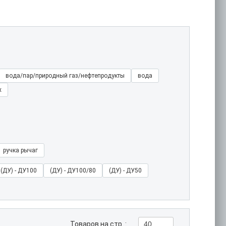
вода/пар/природный газ/нефтепродукты
вода
х
ручка рычаг
(ДУ) - ДУ100
(ДУ) - ДУ100/80
(ДУ) - ДУ50
Товаров на стр. :
40