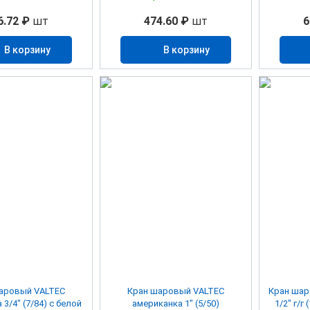
6.72 ₽
шт
474.60 ₽
шт
6
В корзину
В корзину
аровый VALTEC
Кран шаровый VALTEC
Кран шар
3/4" (7/84) с белой
американка 1" (5/50)
1/2" г/г 