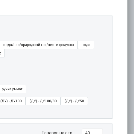
вода/пар/природный газ/нефтепродукты
вода
х
ручка рычаг
(ДУ) - ДУ100
(ДУ) - ДУ100/80
(ДУ) - ДУ50
Товаров на стр. :
40