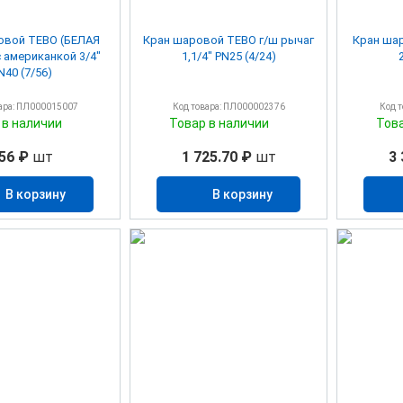
овой TEBO (БЕЛАЯ
Кран шаровой TEBO г/ш рычаг
Кран шар
американкой 3/4"
1,1/4" PN25 (4/24)
N40 (7/56)
ара: ПЛ000015007
Код товара: ПЛ000002376
Код 
 в наличии
Товар в наличии
Тов
56 ₽
шт
1 725.70 ₽
шт
3 
В корзину
В корзину