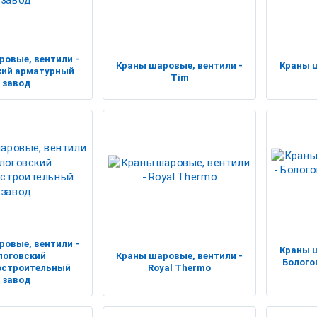
ровые, вентили -
Краны шаровые, вентили -
Краны ш
кий арматурный
Tim
завод
ровые, вентили -
Краны ш
логовский
Краны шаровые, вентили -
Болого
остроительный
Royal Thermo
завод