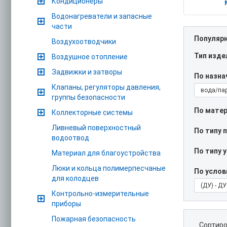
Кондиционеры
Водонагреватели и запасные
части
Популяр
Воздухоотводчики
Тип изде
Воздушное отопление
Задвижки и затворы
По назн
Клапаны, регуляторы давления,
вода/па
группы безопасности
По матер
Коллекторные системы
Ливневый поверхностный
По типу 
водоотвод
По типу 
Материал для благоустройства
Люки и кольца полимерпесчаные
По услов
для колодцев
(ДУ) - Д
Контрольно-измерительные
приборы
Пожарная безопасность
Сортиро