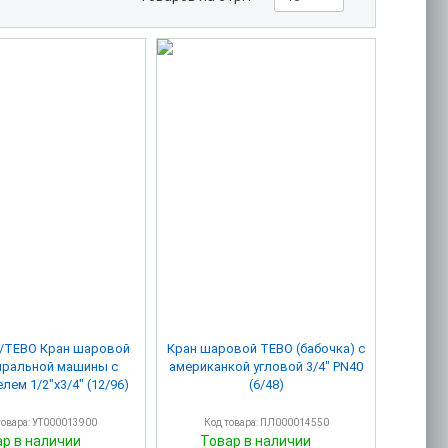
2/TEBO Кран шаровой
Кран шаровой TEBO (бабочка) c
иральной машины с
американкой угловой 3/4" PN40
отражателем 1/2"х3/4" (12/96)
(6/48)
товара: УТ000013900
Код товара: ПЛ000014550
ар в наличии
Товар в наличии