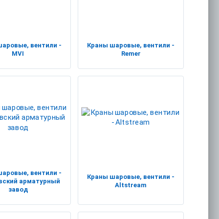
аровые, вентили -
Краны шаровые, вентили -
MVI
Remer
аровые, вентили -
Краны шаровые, вентили -
вский арматурный
Altstream
завод