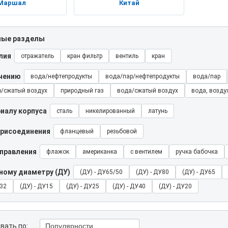
Маршал
Китай
ные разделы
лия
отражатель
кран фильтр
вентиль
кран
ачению
вода/нефтепродукты
вода/пар/нефтепродукты
вода/пар
р/сжатый воздух
природный газ
вода/сжатый воздух
вода, возду
иалу корпуса
сталь
никелированный
латунь
присоединения
фланцевый
резьбовой
управления
флажок
американка
с вентилем
ручка бабочка
ному диаметру (ДУ)
(ДУ) - ДУ65/50
(ДУ) - ДУ80
(ДУ) - ДУ65
У32
(ДУ) - ДУ15
(ДУ) - ДУ25
(ДУ) - ДУ40
(ДУ) - ДУ20
вать по:
Популярности