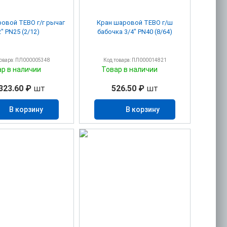
овой TEBO г/г рычаг
Кран шаровой TEBO г/ш
2" PN25 (2/12)
бабочка 3/4" PN40 (8/64)
товара: ПЛ000005348
Код товара: ПЛ000014821
ар в наличии
Товар в наличии
323.60 ₽
шт
526.50 ₽
шт
В корзину
В корзину