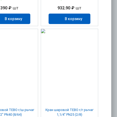
390 ₽
шт
932.90 ₽
шт
В корзину
В корзину
овой TEBO г/ш рычаг
Кран шаровой TEBO г/г рычаг
/2" PN40 (8/64)
1,1/4" PN25 (2/8)