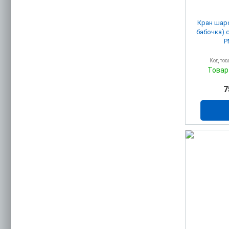
Кран шар
бабочка) c 
P
Код тов
Товар
7