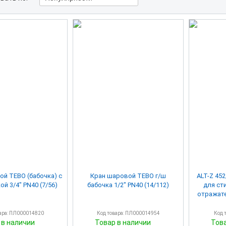
й TEBO (бабочка) c
Кран шаровой TEBO г/ш
ALT-Z 45
американкой 3/4" PN40 (7/56)
бабочка 1/2" PN40 (14/112)
для ст
ара: ПЛ000014820
Код товара: ПЛ000014954
Код 
 в наличии
Товар в наличии
Тов