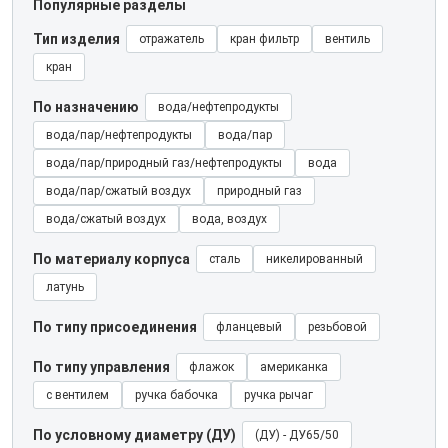
Популярные разделы
Тип изделия
отражатель
кран фильтр
вентиль
кран
По назначению
вода/нефтепродукты
вода/пар/нефтепродукты
вода/пар
вода/пар/природный газ/нефтепродукты
вода
вода/пар/сжатый воздух
природный газ
вода/сжатый воздух
вода, воздух
По материалу корпуса
сталь
никелированный
латунь
По типу присоединения
фланцевый
резьбовой
По типу управления
флажок
американка
с вентилем
ручка бабочка
ручка рычаг
По условному диаметру (ДУ)
(ДУ) - ДУ65/50