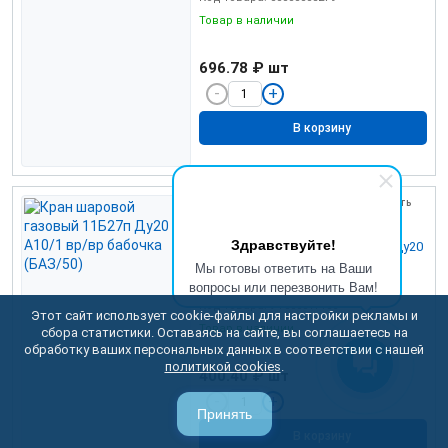
Товар в наличии
696.78 ₽
шт
В корзину
Сравнить
Здравствуйте!
Кран шаровой газовый 11Б27п Ду20
А10/1 вр/вр бабочка (БАЗ/50)
Мы готовы ответить на Ваши
вопросы или перезвонить Вам!
Код товара: УТ000017156
Этот сайт использует cookie-файлы для настройки рекламы и
Товар в наличии
сбора статистики. Оставаясь на сайте, вы соглашаетесь на
обработку ваших персональных данных в соответствии с нашей
политикой cookies
.
400.40 ₽
шт
Принять
В корзину