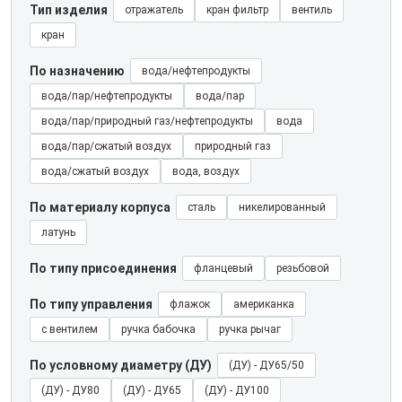
Тип изделия
отражатель
кран фильтр
вентиль
кран
По назначению
вода/нефтепродукты
вода/пар/нефтепродукты
вода/пар
вода/пар/природный газ/нефтепродукты
вода
вода/пар/сжатый воздух
природный газ
вода/сжатый воздух
вода, воздух
По материалу корпуса
сталь
никелированный
латунь
По типу присоединения
фланцевый
резьбовой
По типу управления
флажок
американка
с вентилем
ручка бабочка
ручка рычаг
По условному диаметру (ДУ)
(ДУ) - ДУ65/50
(ДУ) - ДУ80
(ДУ) - ДУ65
(ДУ) - ДУ100