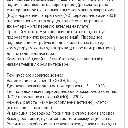
подаче напряжения на сервопривод (режим нагрева).
Универсальность – совместим с нормально закрытыми
(NC) и нормально открытыми (NO) сервоприводами 230 В
(переключение типа осуществляется внутренним
джампером или переключателем на плате).
Простой монтаж – устанавливается в стандартную
подрозетничную коробку (настенный). Проводное
подключение – требуются две жилы (фаза на вход,
коммутируемый выход на привод) плюс нейтраль (ноль)
для питания индикатора.
Компактный дизайн – белый корпус, лаконичный и
незаметный в любом интерьере.
Технические характеристики
Напряжение питания: 1 × 230 В, 50 Гц
Диапазон регулирования температуры: +5 … +30 °C
Тип подключаемых сервоприводов: нормально закрытый
(NC) / нормально открытый (NO) – 230 В
Режимы работы: «зима» (отопление активно), «лето»
(отопление отключено)
Индикация: светодиод (горит при включённом нагреве)
Выход: релейный, сухой контакт или коммутация фазы
(уточните, но обычно тип «фаза на вход, фаза на выход»)