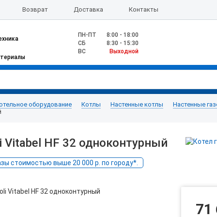
Возврат
Доставка
Контакты
ПН-ПТ
8:00 - 18:00
ехника
CБ
8:30 - 15:30
ВС
Выходной
атериалы
отельное оборудование
Котлы
Настенные котлы
Настенные га
й
i Vitabel НF 32 одноконтурный
ы стоимостью выше 20 000 р. по городу*.
71