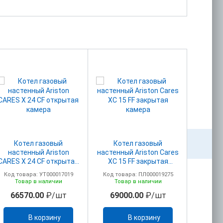
Котел газовый
Котел газовый
Ко
настенный Ariston
настенный Ariston Cares
наст
CARES X 24 CF открытая
XC 15 FF закрытая
CARES X
камера
камера
(3301
Код товара: УТ000017019
Код товара: ПЛ000019275
Код то
КО
Товар в наличии
Товар в наличии
То
D6
66570.00
₽/шт
69000.00
₽/шт
704
В корзину
В корзину