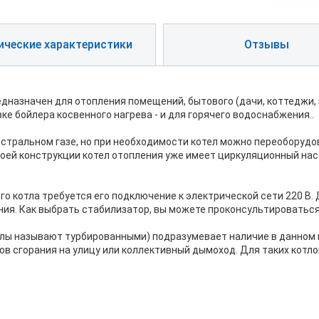
ические характеристики
Отзывы
 предназначен для отопления помещений, бытового (дачи, коттеджи
вке бойлера косвенного нагрева - и для горячего водоснабжения..
стральном газе, но при необходимости котел можно переоборудов
оей конструкции котел отопления уже имеет циркуляционный нас
го котла требуется его подключение к электрической сети 220 В.
ия. Как выбрать стабилизатор, вы можете проконсультироваться
тлы называют турбированными) подразумевает наличие в данном 
ов сгорания на улицу или коллективный дымоход. Для таких кот