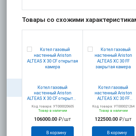
Товары со схожими характеристика
вый
Котел газовый
Котел газовый
ton CLAS
настенный Ariston
настенный Ariston
рытая
ALTEAS Х 30 CF открытая
ALTEAS ХC 30 FF
камера
закрытая камера
00017339
Код товара: УТ000020605
Код товара: УТ000021264
ичии
Товар в наличии
Товар в наличии
/шт
106000.00
₽/шт
122500.00
₽/шт
ину
В корзину
В корзину