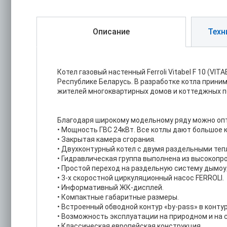
Описание
Техн
Котел газовый настенный Ferroli Vitabel F 10 (VI
Республике Беларусь. В разработке котла прини
жителей многоквартирных домов и коттеджных п
Благодаря широкому модельному ряду можно оп
• Мощность ГВС 24кВт. Все котлы дают большое к
• Закрытая камера сгорания.
• Двухконтурный котел с двумя раздельными те
• Гидравлическая группа выполнена из высокопр
• Простой переход на раздельную систему дымоу
• 3-х скоростной циркуляционный насос FERROLI.
• Информативный ЖК-дисплей.
• Компактные габаритные размеры.
• Встроенный обводной контур «by-pass» в конту
• Возможность эксплуатации на природном и на 
• Классическая европейская конструкция.