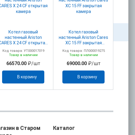
Котел газовый
Котел газовый
Ко
настенный Ariston
настенный Ariston Cares
наст
CARES X 24 CF открытая
XC 15 FF закрытая
CARES X
камера
камера
(3301
Код товара: УТ000017019
Код товара: ПЛ000019275
Код то
КО
Товар в наличии
Товар в наличии
То
D6
66570.00
₽/шт
69000.00
₽/шт
704
В корзину
В корзину
газин в Старом
Каталог