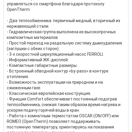
управляться со смартфона благодаря протоколу
OpenTherm.
- Два теплообменника: первичный медный, вторичный из
нержавеющей стали.
- Гидравлическая группа выполнена из высокопрочных
композитных материалов.
- Простой переход на раздельную систему дымоудаления
(заглушки с обеих сторон).
- 3-х скоростной циркуляционный насос FERROLI.
- Информативный ЖК-дисплей.
- Компактные габаритные размеры.
- Встроенный обводной контур «by-pass» в контуре
отопления.
- Возможность эксплуатации на природном и на
сжиженным газе.
- Классическая европейская конструкция.
- Функция Comfort обеспечивает постоянный подогрев
теплообменника, снижая таким образом время нагрева и
ускоряя подачу горячей воды в кран.
- Работа с комнатным термостатом OSCAR (ON/OFF) или
ROMEO (OpenTherm) позволяет поддерживать
постоянную температуру, ориентируясь на показания