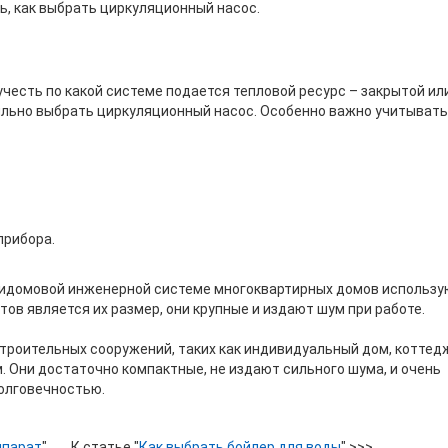
ь, как выбрать циркуляционный насос.
честь по какой системе подается тепловой ресурс – закрытой ил
вильно выбрать циркуляционный насос. Особенно важно учитывать
прибора.
ридомовой инженерной системе многоквартирных домов использу
ов является их размер, они крупные и издают шум при работе.
троительных сооружений, таких как индивидуальный дом, коттед
. Они достаточно компактные, не издают сильного шума, и очень
долговечностью.
ппарат
" К статье "
Как выбрать бойлер для воды
" >>>