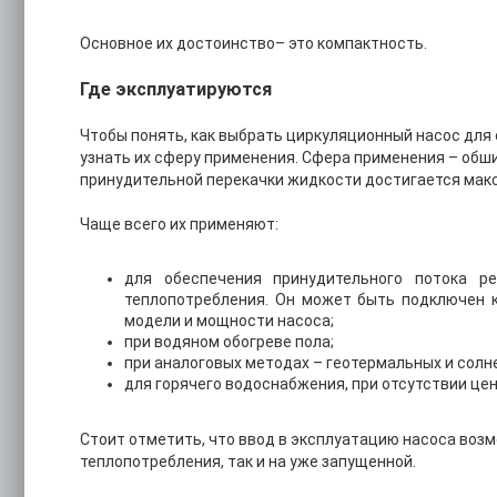
Основное их достоинство– это компактность.
Где эксплуатируются
Чтобы понять, как выбрать циркуляционный насос для 
узнать их сферу применения. Сфера применения – обш
принудительной перекачки жидкости достигается мак
Чаще всего их применяют:
для обеспечения принудительного потока р
теплопотребления. Он может быть подключен ка
модели и мощности насоса;
при водяном обогреве пола;
при аналоговых методах – геотермальных и солн
для горячего водоснабжения, при отсутствии це
Стоит отметить, что ввод в эксплуатацию насоса возм
теплопотребления, так и на уже запущенной.