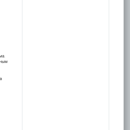
ма.
нным
а