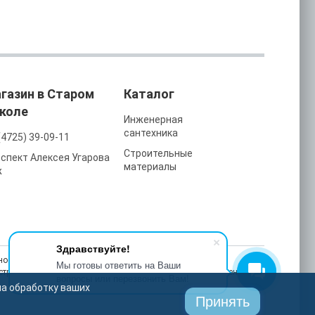
газин в Старом
Каталог
коле
Инженерная
сантехника
(4725) 39-09-11
Строительные
спект Алексея Угарова
материалы
ж
Здравствуйте!
ость, улучшаем работу сайта и делаем рекламу более
Мы готовы ответить на Ваши
астройках браузера в любой момент. На сайте также применяются
вопросы или перезвонить Вам!
на обработку ваших
Принять