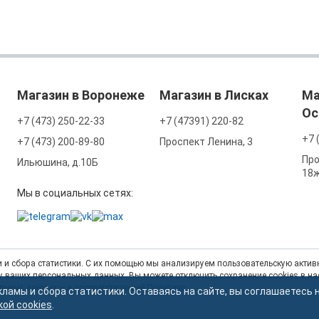
Магазин в Воронеже
Магазин в Лисках
Ма
Ос
+7 (473) 250-22-33
+7 (47391) 220-82
+7 
+7 (473) 200-89-80
Проспект Ленина, 3
Про
Ильюшина, д.10Б
18
Мы в социальных сетях:
 и сбора статистики. С их помощью мы анализируем пользовательскую активн
тку ваших персональных данных. Вы можете отключить сохранение cookies в н
альных данных — в соответствующей
Политике
.
кламы и сбора статистики. Оставаясь на сайте, вы соглашаетесь 
кой cookies
.