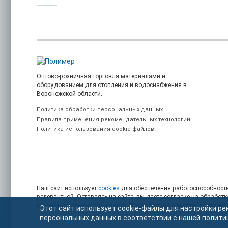
Оптово-розничная торговля материалами и
оборудованием для отопления и водоснабжения в
Воронежской области.
Политика обработки персональных данных
Правила применения рекомендательных технологий
Политика использования cookie-файлов
Наш сайт использует
cookies
для обеспечения работоспособности
релевантной. Оставаясь на сайте, вы даете согласие на обрабо
рекомендательные технологии
. Подробнее об обработке персон
Этот сайт использует cookie-файлы для настройки ре
персональных данных в соответствии с нашей
полити