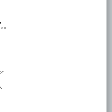
и
 его
ют
ж,