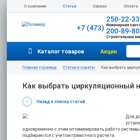
О компании
Статьи
Сервис
Оплата
250-22-33
Инженерная сант
+7 (473)
200-89-80
Строительные м
Каталог товаров
Акции
Главная страница
Статьи и советы
Как выбрать цирку
Как выбрать циркуляционный 
Назад к списку статей
Для д
устано
одновременно с этим оптимизировать работу системы
подбираются с учетом грамотного расчета.