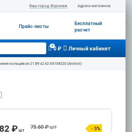
Ваш город: Воронеж
Адреса магазинов
Бесплатный
Прайс-листы
расчет
0
0 ₽
Личный кабинет
ение кольцевое 21.89 х2.62 65104320 (Ariston)
.82 ₽
75.60 ₽
шт
- 5%
шт