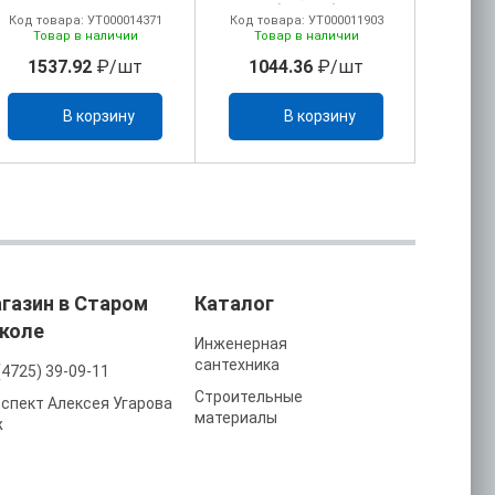
(Ariston)
Код товара: УТ000014371
Код товара: УТ000011903
Код то
Товар в наличии
Товар в наличии
То
1537.92
₽/шт
1044.36
₽/шт
22
В корзину
В корзину
газин в Старом
Каталог
коле
Инженерная
сантехника
(4725) 39-09-11
Строительные
спект Алексея Угарова
материалы
ж