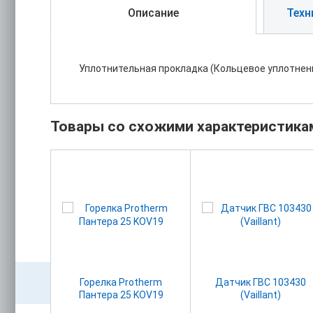
Описание
Техн
Уплотнительная прокладка (Кольцевое уплотнени
Товары со схожими характеристика
ами для
Горелка Protherm
Датчик ГВС 103430
газа
Пантера 25 KOV19
(Vaillant)
ера 25