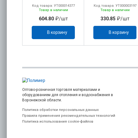
00014379
Код товара: УТ000014377
Код товара: УТ000003197
ичии
Товар в наличии
Товар в наличии
шт
604.80
₽/шт
330.85
₽/шт
ину
В корзину
В корзину
Оптово-розничная торговля материалами и
оборудованием для отопления и водоснабжения в
Воронежской области.
Политика обработки персональных данных
Правила применения рекомендательных технологий
Политика использования cookie-файлов