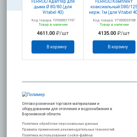
акс.
FERROLI Адаптер для
FERROLI Комплект
головком
дыма Ø 80/80 (для
коаксиальный D80/12
м+ПВХ)
Vitabel 40)
нерж. 1м (для Vitabel 4
олено
00017750
Код товара: ПЛ000017747
Код товара: УТ000033188
ельно)
ичии
Товар в наличии
Товар в наличии
/шт
4611.00
₽/шт
4135.00
₽/шт
ину
В корзину
В корзину
Оптово-розничная торговля материалами и
оборудованием для отопления и водоснабжения в
Воронежской области.
Политика обработки персональных данных
Правила применения рекомендательных технологий
Политика использования cookie-файлов