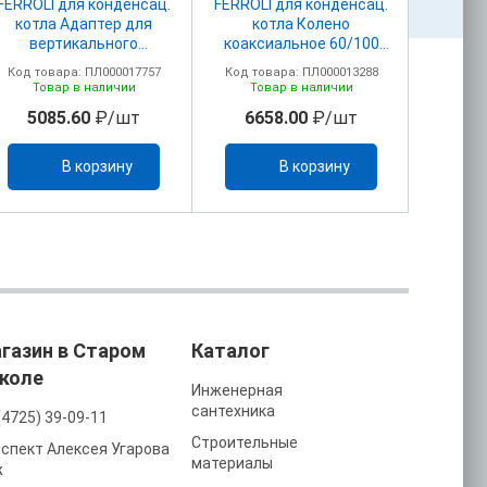
FERROLI для конденсац.
FERROLI для конденсац.
FERROLI
котла Адаптер для
котла Колено
котл
вертикального
коаксиальное 60/100
адапт
дымохода 60/100
ПВХ 041001Х0
дымоу
Код товара: ПЛ000017757
Код товара: ПЛ000013288
Код то
(041002X0)
(удлинитель 1KWMA56W
(
Товар в наличии
Товар в наличии
То
отдельно)
5085.60
₽/шт
6658.00
₽/шт
25
В корзину
В корзину
газин в Старом
Каталог
коле
Инженерная
сантехника
(4725) 39-09-11
Строительные
спект Алексея Угарова
материалы
ж