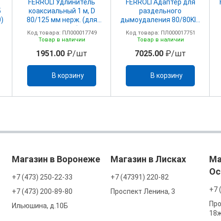
FERROLI Удлинитель
FERROLI Адаптер для
5
коаксиальный 1 м, D
раздельного
0)
80/125 мм нерж. (для
дымоудаления 80/80KIT
Vitabel 40)
SDOPPIATORE F-F80/80
Код товара: ПЛ000017749
Код товара: ПЛ000017751
FM.A
Товар в наличии
Товар в наличии
1951.00
₽/шт
7025.00
₽/шт
В корзину
В корзину
Магазин в Воронеже
Магазин в Лисках
Ма
Ос
+7 (473) 250-22-33
+7 (47391) 220-82
+7 
+7 (473) 200-89-80
Проспект Ленина, 3
Про
Ильюшина, д.10Б
18