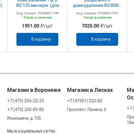
5
коаксиальный 1 м, D
раздельного
0)
80/125 мм нерж. (для
дымоудаления 80/80KIT
Vitabel 40)
SDOPPIATORE F-F80/80
Код товара: ПЛ000017749
Код товара: ПЛ000017751
FM.A
Товар в наличии
Товар в наличии
1951.00
₽/шт
7025.00
₽/шт
В корзину
В корзину
Магазин в Воронеже
Магазин в Лисках
Ма
Ос
+7 (473) 250-22-33
+7 (47391) 220-82
+7 
+7 (473) 200-89-80
Проспект Ленина, 3
Про
Ильюшина, д.10Б
18
Мы в социальных сетях: