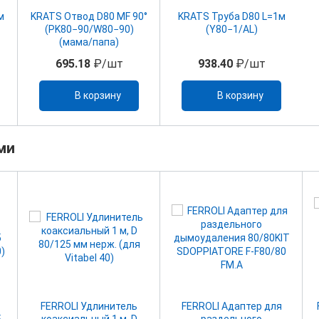
м
KRATS Отвод D80 MF 90°
KRATS Труба D80 L=1м
(PK80−90/W80−90)
(Y80−1/AL)
(мама/папа)
695.18
₽/шт
938.40
₽/шт
В корзину
В корзину
ми
FERROLI Удлинитель
FERROLI Адаптер для