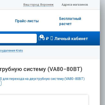
Ваш город: Воронеж
Адреса магазинов
Бесплатный
Прайс-листы
расчет
0
0 ₽
Личный кабинет
удаления Krats
хтрубную систему (VA80−80BТ)