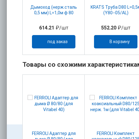
Дымоход (нерж.сталь
KRATS Труба D80 L=0,5
0,5 мм) L=1,0м ф 80
(Y80−05/AL)
614.21
₽/шт
552.20
₽/шт
под заказ
В корзину
Товары со схожими характеристика
акс.
FERROLI Адаптер для
FERROLI Комплект