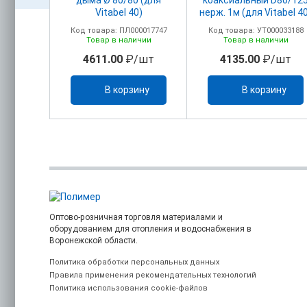
головком
дыма Ø 80/80 (для
коаксиальный D80/12
м+ПВХ)
Vitabel 40)
нерж. 1м (для Vitabel 4
олено
00017750
Код товара: ПЛ000017747
Код товара: УТ000033188
ельно)
з
Товар в наличии
Товар в наличии
/шт
4611.00
₽/шт
4135.00
₽/шт
каз
В корзину
В корзину
Оптово-розничная торговля материалами и
оборудованием для отопления и водоснабжения в
Воронежской области.
Политика обработки персональных данных
Правила применения рекомендательных технологий
Политика использования cookie-файлов