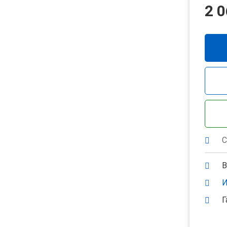
2 0
С
В
И
Г