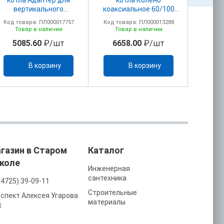
котла Адаптер для
котла Колено
котл
вертикального
коаксиальное 60/100
адапт
дымохода 60/100
ПВХ 041001Х0
дымоу
Код товара: ПЛ000017757
Код товара: ПЛ000013288
Код то
(041002X0)
(удлинитель 1KWMA56W
(
Товар в наличии
Товар в наличии
То
отдельно)
5085.60
₽/шт
6658.00
₽/шт
25
В корзину
В корзину
газин в Старом
Каталог
коле
Инженерная
сантехника
(4725) 39-09-11
Строительные
спект Алексея Угарова
материалы
ж