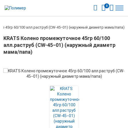
0
е 45гр 60/100 алл.раструб (CW-45−01) (наружный диаметр мама/папа)
KRATS Колено промежуточное 45гр 60/100
алл.раструб (CW-45−01) (наружный диаметр
мама/папа)