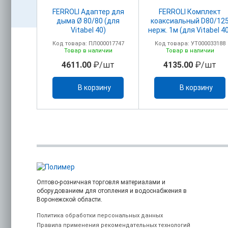
акс.
FERROLI Адаптер для
FERROLI Комплект
головком
дыма Ø 80/80 (для
коаксиальный D80/12
м+ПВХ)
Vitabel 40)
нерж. 1м (для Vitabel 4
олено
00017750
Код товара: ПЛ000017747
Код товара: УТ000033188
ельно)
з
Товар в наличии
Товар в наличии
/шт
4611.00
₽/шт
4135.00
₽/шт
каз
В корзину
В корзину
Оптово-розничная торговля материалами и
оборудованием для отопления и водоснабжения в
Воронежской области.
Политика обработки персональных данных
Правила применения рекомендательных технологий