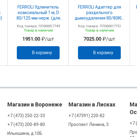
FERROLI Удлинитель
FERROLI Адаптер для
5
коаксиальный 1 м, D
раздельного
0)
80/125 мм нерж. (для
дымоудаления 80/80KIT
Vitabel 40)
SDOPPIATORE F-F80/80
Код товара: ПЛ000017749
Код товара: ПЛ000017751
FM.A
Товар в наличии
Товар в наличии
1951.00
₽/шт
7025.00
₽/шт
В корзину
В корзину
Магазин в Воронеже
Магазин в Лисках
Ма
Ос
+7 (473) 250-22-33
+7 (47391) 220-82
+7 
+7 (473) 200-89-80
Проспект Ленина, 3
Про
Ильюшина, д.10Б