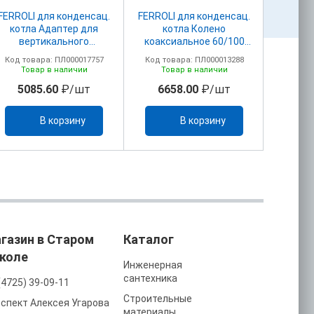
FERROLI для конденсац.
FERROLI для конденсац.
FERROLI
котла Адаптер для
котла Колено
котл
вертикального
коаксиальное 60/100
адапт
дымохода 60/100
ПВХ 041001Х0
дымоу
Код товара: ПЛ000017757
Код товара: ПЛ000013288
Код то
(041002X0)
(удлинитель 1KWMA56W
(
Товар в наличии
Товар в наличии
То
отдельно)
5085.60
₽/шт
6658.00
₽/шт
25
В корзину
В корзину
газин в Старом
Каталог
коле
Инженерная
сантехника
(4725) 39-09-11
Строительные
спект Алексея Угарова
материалы