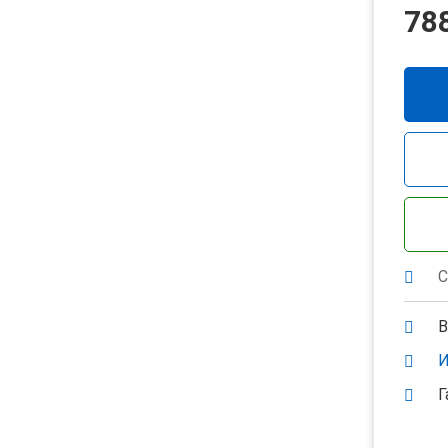
78
С
В
И
Г