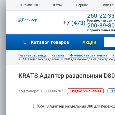
О компании
Статьи
Сервис
Оплата
250-22-33
Инженерная сант
+7 (473)
200-89-80
Строительные м
Каталог товаров
Акции
Главная страница
Каталог
Инженерная сантехника
К
KRATS Адаптер раздельный D80 для перехода на двухтрубну
KRATS Адаптер раздельный D80 
Код товара: ПЛ000006707
Скидка 5% онлайн
До