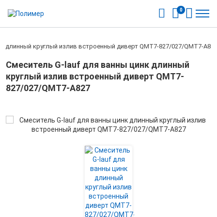
0
инк длинный круглый излив встроенный диверт QMT7-827/027/QMT7-A82
Смеситель G-lauf для ванны цинк длинный
круглый излив встроенный диверт QMT7-
827/027/QMT7-A827