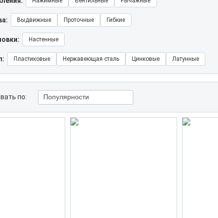
вления:
Нажимные
Вентильные
Рычажные
ва:
Выдвижные
Проточные
Гибкие
новки:
Настенные
л:
Пластиковые
Нержавеющая сталь
Цинковые
Латунные
вать по:
Популярности