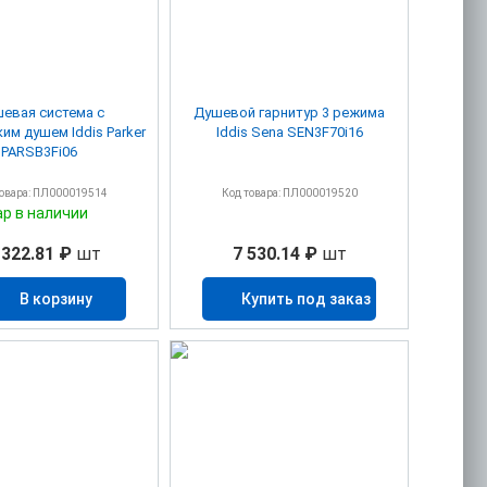
евая система с
Душевой гарнитур 3 режима
им душем Iddis Parker
Iddis Sena SEN3F70i16
PARSB3Fi06
товара: ПЛ000019514
Код товара: ПЛ000019520
ар в наличии
 322.81 ₽
шт
7 530.14 ₽
шт
В корзину
Купить под заказ