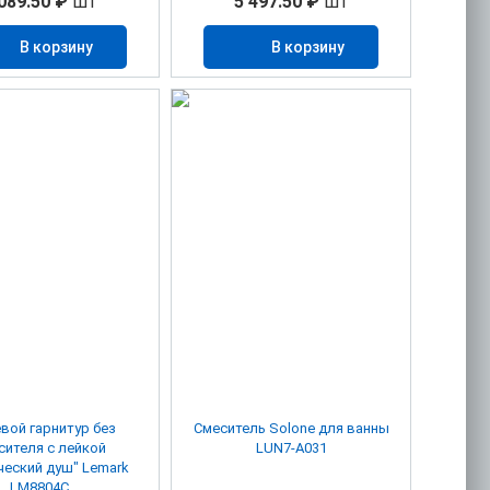
089.50 ₽
шт
5 497.50 ₽
шт
В корзину
В корзину
вой гарнитур без
Смеситель Solone для ванны
сителя с лейкой
LUN7-A031
ческий душ" Lemark
LM8804C