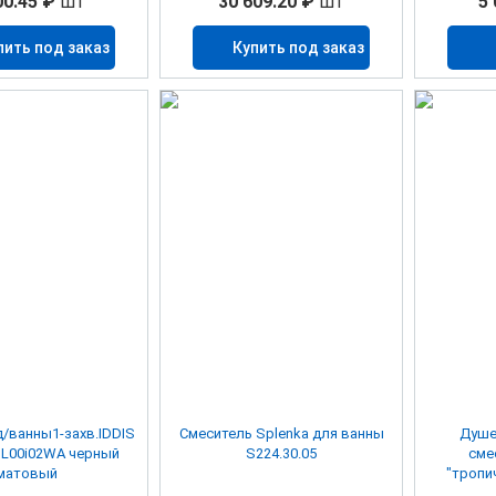
00.45 ₽
шт
30 609.20 ₽
шт
5 
пить под заказ
Купить под заказ
д/ванны1-захв.IDDIS
Смеситель Splenka для ванны
Душе
IBL00i02WA черный
S224.30.05
сме
матовый
"тропи