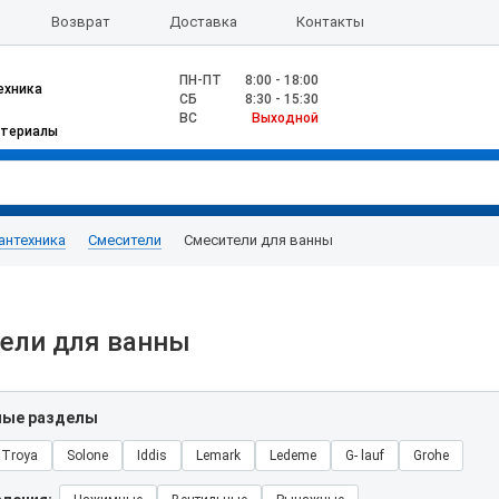
Возврат
Доставка
Контакты
ПН-ПТ
8:00 - 18:00
ехника
CБ
8:30 - 15:30
ВС
Выходной
атериалы
антехника
Смесители
Смесители для ванны
ели для ванны
ные разделы
Troya
Solone
Iddis
Lemark
Ledeme
G- lauf
Grohe