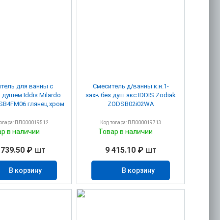
тель для ванны с
Смеситель д/ванны к.н.1-
 душем Iddis Milardo
захв.без душ.акс.IDDIS Zodiak
SB4FM06 глянец хром
ZODSB02i02WA
товара: ПЛ000019512
Код товара: ПЛ000019713
ар в наличии
Товар в наличии
 739.50 ₽
шт
9 415.10 ₽
шт
В корзину
В корзину