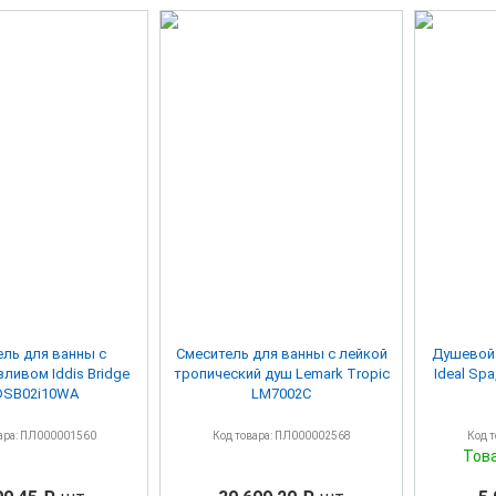
ль для ванны с
Смеситель для ванны с лейкой
Душевой 
тропический душ Lemark Tropic
Ideal Spa
DSB02i10WA
LM7002C
ара: ПЛ000001560
Код товара: ПЛ000002568
Код 
Тов