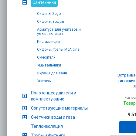
Сантехника
Сифоны Zegor
Сифоны, гофры
Арматура для унитазов и
умывальников
Инсталляции
Сифоны, трапы McAlpine
Смесители
Умывальники
Экраны для ванн
Встраива
гигиенич
Унитазы
0
Полотенцесушители и
Код тов
комплектующие
Товар
Сопутствующие материалы
9 5
Счётчики воды и газа
Теплоизоляция
Трубы и фитинги