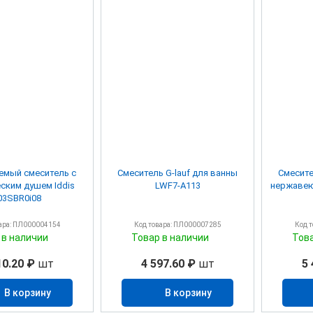
емый смеситель с
Смеситель G-lauf для ванны
Смесите
еским душем Iddis
LWF7-A113
нержавею
03SBR0i08
ара: ПЛ000004154
Код товара: ПЛ000007285
Код 
 в наличии
Товар в наличии
Тов
10.20 ₽
шт
4 597.60 ₽
шт
5 
В корзину
В корзину