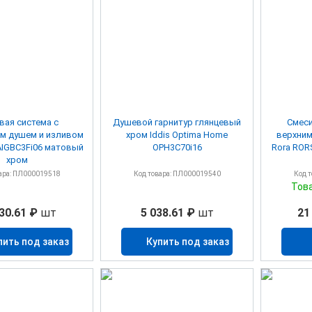
ая система с
Душевой гарнитур глянцевый
Смеси
м душем и изливом
хром Iddis Optima Home
верхним
 AIGBC3Fi06 матовый
OPH3C70i16
Rora ROR
хром
ара: ПЛ000019518
Код товара: ПЛ000019540
Код 
Тов
30.61 ₽
шт
5 038.61 ₽
шт
21
пить под заказ
Купить под заказ