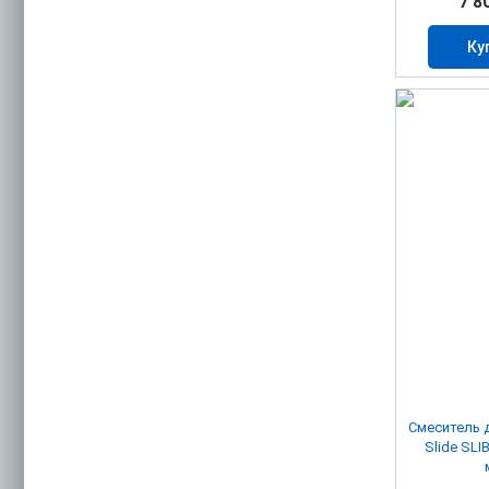
7 8
Ку
Смеситель 
Slide SL