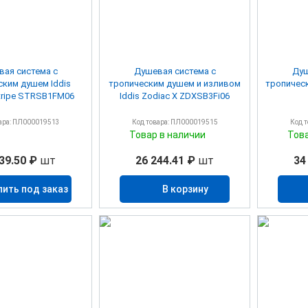
ая система с
Душевая система с
Душ
ским душем Iddis
тропическим душем и изливом
тропическ
Stripe STRSB1FM06
Iddis Zodiac X ZDXSB3Fi06
ара: ПЛ000019513
Код товара: ПЛ000019515
Код 
Товар в наличии
Тов
39.50 ₽
шт
26 244.41 ₽
шт
34
пить под заказ
В корзину