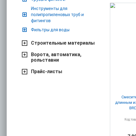
Инструменты для
полипропиленовых труб и
фитингов
Фильтры для воды
Строительные материалы
Ворота, автоматика,
рольставни
Прайс-листы
Смесите
длинным изливом Iddis Bridge
BR
Код тов