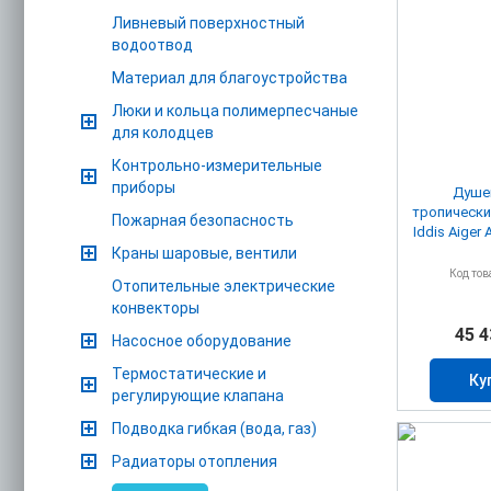
Ливневый поверхностный
водоотвод
Материал для благоустройства
Люки и кольца полимерпесчаные
для колодцев
Контрольно-измерительные
приборы
Душев
тропически
Пожарная безопасность
Iddis Aiger
Краны шаровые, вентили
Код тов
Отопительные электрические
конвекторы
45 4
Насосное оборудование
Термостатические и
Ку
регулирующие клапана
Подводка гибкая (вода, газ)
Радиаторы отопления