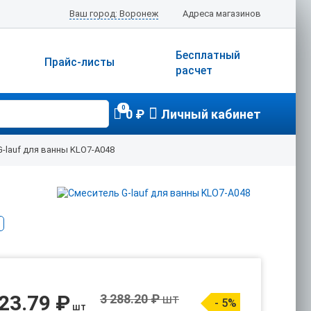
Ваш город: Воронеж
Адреса магазинов
Бесплатный
Прайс-листы
расчет
0
0 ₽
Личный кабинет
-lauf для ванны KLO7-A048
23.79 ₽
3 288.20 ₽
шт
- 5%
шт