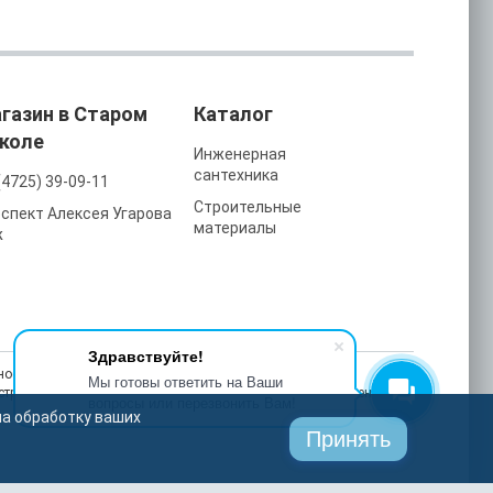
газин в Старом
Каталог
коле
Инженерная
сантехника
(4725) 39-09-11
Строительные
спект Алексея Угарова
материалы
ж
Здравствуйте!
ость, улучшаем работу сайта и делаем рекламу более
Мы готовы ответить на Ваши
астройках браузера в любой момент. На сайте также применяются
вопросы или перезвонить Вам!
на обработку ваших
Принять