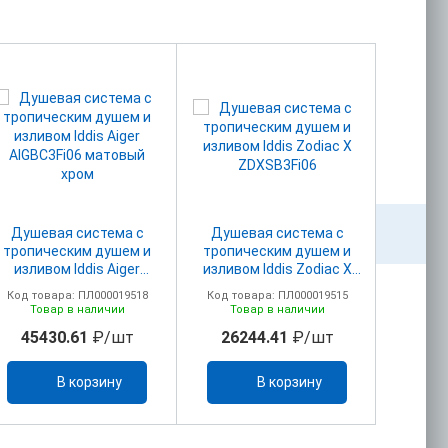
Душевая система с
Душевая система с
Душев
тропическим душем и
тропическим душем и
режи
изливом Iddis Aiger
изливом Iddis Zodiac X
S
AIGBC3Fi06 матовый
ZDXSB3Fi06
Код товара: ПЛ000019518
Код товара: ПЛ000019515
Код то
хром
Товар в наличии
Товар в наличии
То
45430.61
₽/шт
26244.41
₽/шт
75
В корзину
В корзину