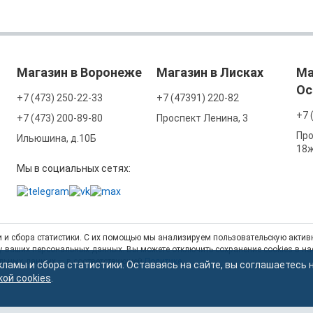
Магазин в Воронеже
Магазин в Лисках
Ма
Ос
+7 (473) 250-22-33
+7 (47391) 220-82
+7 
+7 (473) 200-89-80
Проспект Ленина, 3
Про
Ильюшина, д.10Б
18
Мы в социальных сетях:
 и сбора статистики. С их помощью мы анализируем пользовательскую активн
тку ваших персональных данных. Вы можете отключить сохранение cookies в н
альных данных — в соответствующей
Политике
.
кламы и сбора статистики. Оставаясь на сайте, вы соглашаетесь 
кой cookies
.