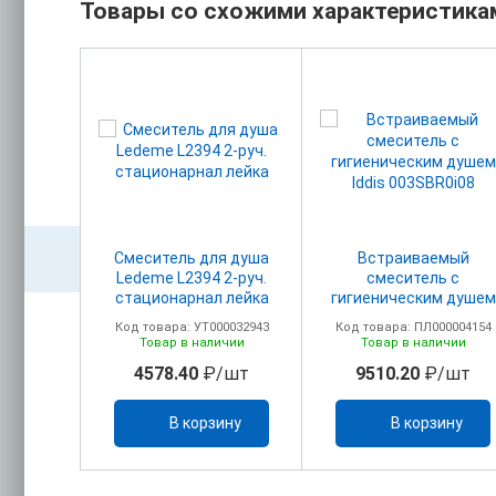
Товары со схожими характеристика
тур без
Cмеситель для душа
Встраиваемый
лейкой
Ledeme L2394 2-руч.
смеситель с
 душ"
стационарнал лейка
гигиеническим душем
802C
Iddis 003SBR0i08
00002555
Код товара: УТ000032943
Код товара: ПЛ000004154
ичии
Товар в наличии
Товар в наличии
/шт
4578.40
₽/шт
9510.20
₽/шт
ину
В корзину
В корзину