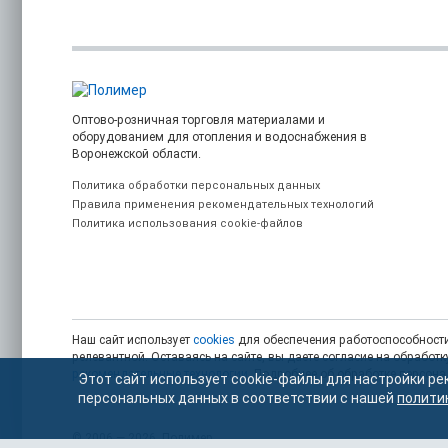
Оптово-розничная торговля материалами и
оборудованием для отопления и водоснабжения в
Воронежской области.
Политика обработки персональных данных
Правила применения рекомендательных технологий
Политика использования cookie-файлов
Наш сайт использует
cookies
для обеспечения работоспособности
релевантной. Оставаясь на сайте, вы даете согласие на обрабо
рекомендательные технологии
. Подробнее об обработке персон
Этот сайт использует cookie-файлы для настройки ре
персональных данных в соответствии с нашей
полити
© 2006 — 2026. Полимер.