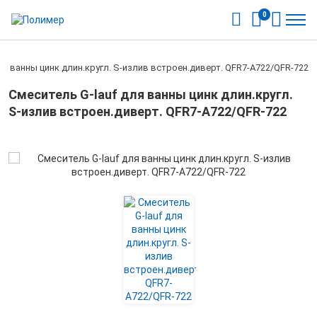
0
ля ванны цинк длин.кругл. S-излив встроен.диверт. QFR7-A722/QFR-722
Смеситель G-lauf для ванны цинк длин.кругл.
S-излив встроен.диверт. QFR7-A722/QFR-722