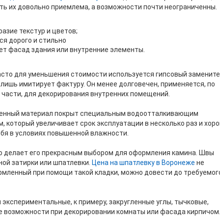
ть их довольно приемлема, а возможности почти неограниченны.
азие текстур и цветов;
ся дорого и стильно
т фасад здания или внутренние элементы.
асто для уменьшения стоимости используется гипсовый замените
лишь имитирует фактуру. Он менее долговечен, применяется, по
 части, для декорирования внутренних помещений.
енный материал покрыт специальным водоотталкивающим
, который увеличивает срок эксплуатации в несколько раз и хор
ебя в условиях повышенной влажности.
о делает его прекрасным выбором для оформления камина. Швы
ой затирки или шпатлевки.
Цена на шпатлевку в Воронеже
не
рмленный при помощи такой кладки, можно довести до требуемог
 экспериментальные, к примеру, закругленные углы, тычковые,
е возможности при декорировании комнаты или фасада кирпичом