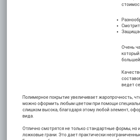
стоимос
Разнообр
Смотрит
Защищае
Очень ч
который 
большей
Качеств
составом
ведет с
Полимерное покрытие увеличивает жаропрочность, чт
можно оформить любым цветом при помощи специальн
слишком высока, благодаря этому любой элемент, офо
вида.
Отлично смотрятся не только стандартные формы, но и
ложковые грани. Это дает практически неограниченны