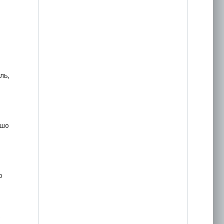
ль,
ошо
о
.