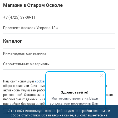
Магазин в Старом Осколе
+7 (4725) 39-09-11
Проспект Алексея Угарова 18ж
Каталог
Инженерная сантехника
Строительные материалы
Наш сайт использует
cookies
для обеспечения работоспособности и
сбора статистики. С их помощью мы анализируем пользовательскую
активность, улучшаем работу сайта и делаем рекламу более
Здравствуйте!
релевантной. Оставаясь на сайте, вы даете согласие на обработку ваших
Мы готовы ответить на Ваши
персональных данных. Вы можете отключить сохранение cookies в
вопросы или перезвонить Вам!
настройках браузера в любой момент. На сайте также применяются
рекомендательные технологии
. Подробнее об обработке персональных
Этот сайт использует cookie-файлы для настройки рекламы и
данных — в соответствующей
Политике
.
сбора статистики. Оставаясь на сайте, вы соглашаетесь на