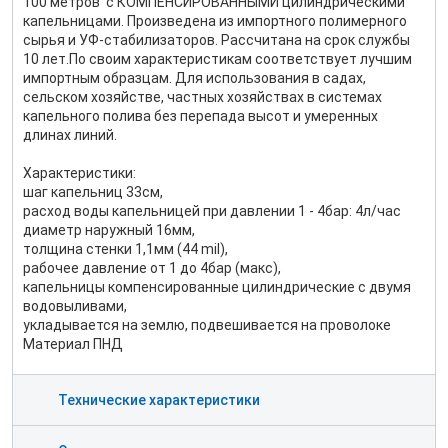
100 метров с КОМПЕНСИРОВАННЫМИ цилиндрическими
капельницами. Произведена из импортного полимерного
сырья и УФ-стабилизаторов. Рассчитана на срок службы
10 лет.По своим характеристикам соответствует лучшим
импортным образцам. Для использования в садах,
сельском хозяйстве, частных хозяйствах в системах
капельного полива без перепада высот и умеренных
длинах линий.
Характеристики:
шаг капельниц 33см,
расход воды капельницей при давлении 1 - 4бар: 4л/час
диаметр наружный 16мм,
толщина стенки 1,1мм (44 mil),
рабочее давление от 1 до 4бар (макс),
капельницы компенсированные цилиндрические с двумя
водовыливами,
укладывается на землю, подвешивается на проволоке
Материал ПНД
Технические характеристики