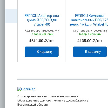
иальный
FERROLI Адаптер для
FERROLI Комплект
ля
дыма Ø 80/80 (для
коаксиальный D80/12
ого
Vitabel 40)
нерж. 1м (для Vitabel 4
0/100
00017759
Код товара: ПЛ000017747
Код товара: УТ000033188
0)
ичии
Товар в наличии
Товар в наличии
/шт
4611.00
₽/шт
4135.00
₽/шт
ину
В корзину
В корзину
Оптово-розничная торговля материалами и
оборудованием для отопления и водоснабжения в
Воронежской области.