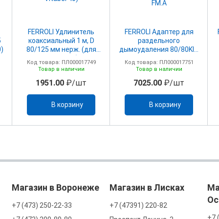
FERROLI Удлинитель
FERROLI Адаптер для
5
коаксиальный 1 м, D
раздельного
0)
80/125 мм нерж. (для
дымоудаления 80/80KIT
Vitabel 40)
SDOPPIATORE F-F80/80
Код товара: ПЛ000017749
Код товара: ПЛ000017751
FM.A
Товар в наличии
Товар в наличии
1951.00
₽/шт
7025.00
₽/шт
В корзину
В корзину
Магазин в Воронеже
Магазин в Лисках
Ма
Ос
+7 (473) 250-22-33
+7 (47391) 220-82
+7 