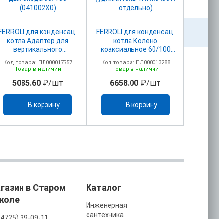
FERROLI для конденсац.
FERROLI для конденсац.
FERROLI
котла Адаптер для
котла Колено
котл
вертикального
коаксиальное 60/100
адапт
дымохода 60/100
ПВХ 041001Х0
дымоу
Код товара: ПЛ000017757
Код товара: ПЛ000013288
Код то
(041002X0)
(удлинитель 1KWMA56W
(
Товар в наличии
Товар в наличии
То
отдельно)
5085.60
₽/шт
6658.00
₽/шт
25
В корзину
В корзину
газин в Старом
Каталог
коле
Инженерная
сантехника
(4725) 39-09-11