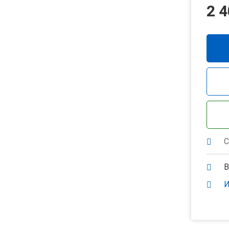
2 4
С
В
И