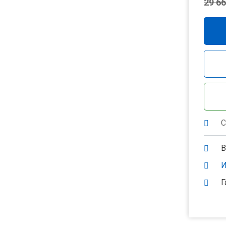
29 66
С
В
И
Г