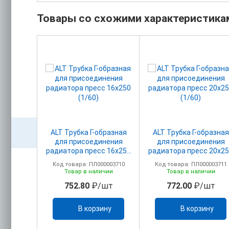
Товары со схожими характеристика
альная
ALT Трубка Г-образная
ALT Трубка Г-образная
0 Ру16
для присоединения
для присоединения
радиатора пресс 16х250
радиатора пресс 20х2
(1/60)
(1/60)
00000344
Код товара: ПЛ000003710
Код товара: ПЛ000003711
ичии
Товар в наличии
Товар в наличии
/шт
752.80
₽/шт
772.00
₽/шт
ину
В корзину
В корзину