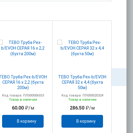
TEBO Труба Pex-b/EVOH
TEBO Труба Pex-b/EVOH
Задв
СЕРАЯ 16 х 2,2 (бухта
СЕРАЯ 32 х 4,4 (бухта
30с41
200м)
50м)
Код товара: ПЛ000006553
Код товара: ПЛ000020324
Код то
Товар в наличии
Товар в наличии
То
60.00
₽/м
286.50
₽/м
43
В корзину
В корзину