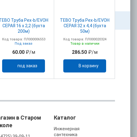
TEBO Труба Pex-b/EVOH
TEBO Труба Pex-b/EVOH
Задв
СЕРАЯ 16 х 2,2 (бухта
СЕРАЯ 32 х 4,4 (бухта
30с41
200м)
50м)
Код товара: ПЛ000006553
Код товара: ПЛ000020324
Код то
Под заказ
Товар в наличии
То
60.00
₽/м
286.50
₽/м
43
под заказ
В корзину
газин в Старом
Каталог
коле
Инженерная
сантехника
(4725) 39-09-11