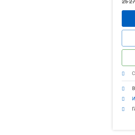
25 27
С
В
И
Г