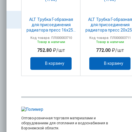
альная
ALT Трубка Г-образная
ALT Трубка Г-образная
0 Ру16
для присоединения
для присоединения
радиатора пресс 16х250
радиатора пресс 20х2
(1/60)
(1/60)
00000344
Код товара: ПЛ000003710
Код товара: ПЛ000003711
ичии
Товар в наличии
Товар в наличии
/шт
752.80
₽/шт
772.00
₽/шт
ину
В корзину
В корзину
Оптово-розничная торговля материалами и
оборудованием для отопления и водоснабжения в
Воронежской области.