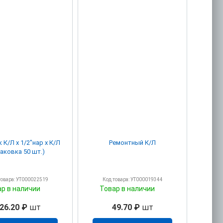
 К/Л х 1/2"нар х К/Л
Ремонтный К/Л
паковка 50 шт.)
товара: УТ000022519
Код товара: УТ000019344
ар в наличии
Товар в наличии
26.20 ₽
шт
49.70 ₽
шт