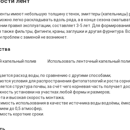
ости лент
енты имеют небольшую толщину стенок, эмиттеры (капельницы) р
 можно легко раскладывать вдоль ряда, а в конце сезона сматыва
нии правил эксплуатации, составляет 3-5 лет. Для формирования
 также фильтры, фитинги, краны, заглушки и другая фурнитура. В
 проблем с заменой не возникнет.
ства
Использовать ленточный капельный поли
ается расход воды, по сравнению с другими способами;
ются условия для распространения фитопатологий и роста сорня
яется структура почвы, за счёт чего корневая часть получает до
ность установки на участках любой формы и размеров;
та и высокая скорость монтажа;
имость использования в качестве источника воды водоёмы, ёмк
ием до 0,5 атмосфер;
мость короткие сроки.
ть