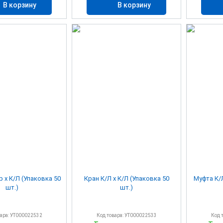
В корзину
В корзину
р х К/Л (Упаковка 50
Кран К/Л х К/Л (Упаковка 50
Муфта К/Л
шт.)
шт.)
вара: УТ000022532
Код товара: УТ000022533
Код 