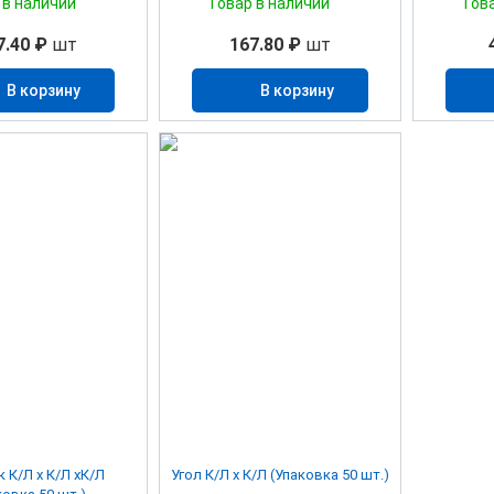
 в наличии
Товар в наличии
Тов
7.40 ₽
шт
167.80 ₽
шт
В корзину
В корзину
 К/Л х К/Л хК/Л
Угол К/Л х К/Л (Упаковка 50 шт.)