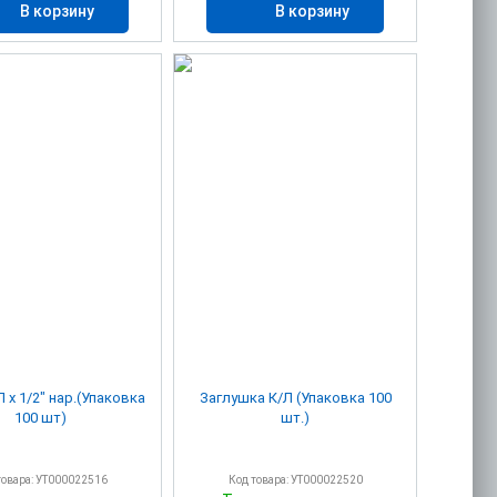
В корзину
В корзину
 х 1/2" нар.(Упаковка
Заглушка К/Л (Упаковка 100
100 шт)
шт.)
товара: УТ000022516
Код товара: УТ000022520