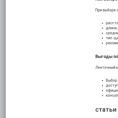
При выборе 
расст
длина
средни
тип: щ
рекоме
Выгоды по
Ленточный к
Выбор 
доступ
официа
консул
статьи