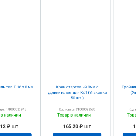
ль тип Т 16 х 8 мм
Кран стартовый 8мм с
Тройник
удлинителем для К/Л (Упаковка
(У
50 шт.)
ара: ПЛ000023945
Код товара: УТ000022585
Код 
 в наличии
Товар в наличии
Тов
.12 ₽
шт
165.20 ₽
шт
1