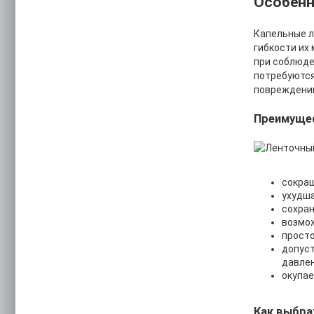
Особенн
Капельные л
гибкости их
при соблюде
потребуются
повреждении
Преимуще
сокращ
ухудша
сохран
возмож
просто
допуст
давлен
окупае
Как выбра