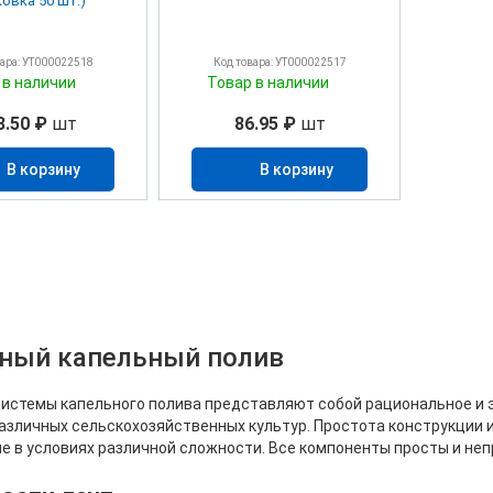
ковка 50 шт.)
вара: УТ000022518
Код товара: УТ000022517
 в наличии
Товар в наличии
3.50 ₽
шт
86.95 ₽
шт
В корзину
В корзину
ный капельный полив
истемы капельного полива представляют собой рациональное и э
азличных сельскохозяйственных культур. Простота конструкции и
е в условиях различной сложности. Все компоненты просты и неп